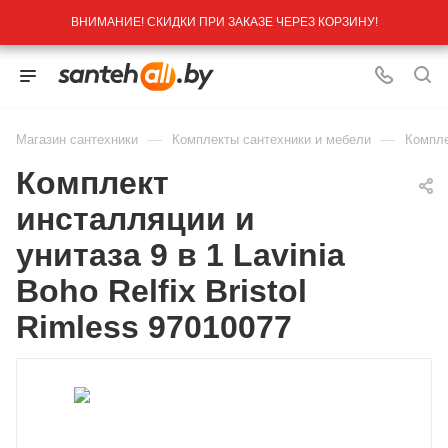
ВНИМАНИЕ! СКИДКИ ПРИ ЗАКАЗЕ ЧЕРЕЗ КОРЗИНУ!
—
—
Магазин сантехники
Комплекты сантехники и мебели
Компле
Комплект
инсталляции и
унитаза 9 в 1 Lavinia
Boho Relfix Bristol
Rimless 97010077