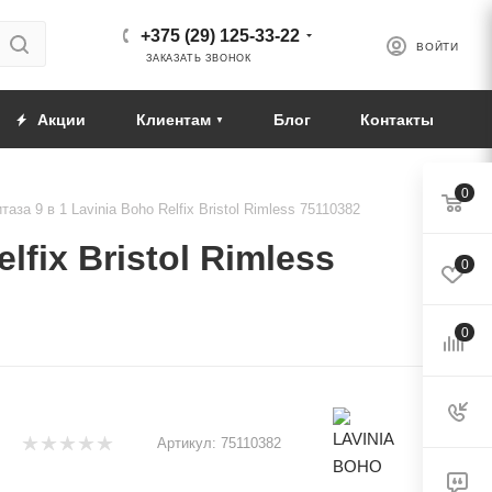
+375 (29) 125-33-22
ВОЙТИ
ЗАКАЗАТЬ ЗВОНОК
Акции
Клиентам
Блог
Контакты
0
за 9 в 1 Lavinia Boho Relfix Bristol Rimless 75110382
fix Bristol Rimless
0
0
Артикул:
75110382