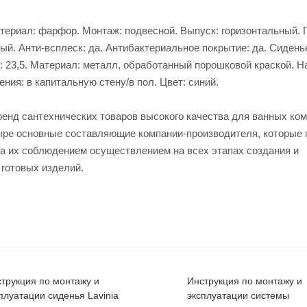
 Материал: фарфор. Монтаж: подвесной. Выпуск: горизонтальный.
ый. Анти-всплеск: да. Антибактериальное покрытие: да. Сидень
см: 23,5. Материал: металл, обработанный порошковой краской. Н
ния: в капитальную стену/в пол. Цвет: синий.
ренд сантехнических товаров высокого качества для ванных ком
четыре основные составляющие компании-производителя, которые
за их соблюдением осуществлением на всех этапах создания и
 готовых изделий.
трукция по монтажу и
Инструкция по монтажу и
плуатации сиденья Lavinia
эксплуатации системы