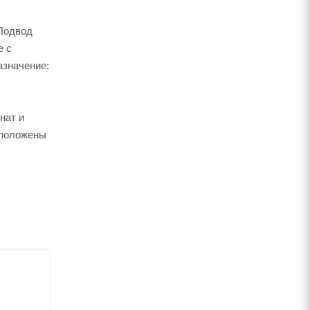
 Подвод
е c
азначение:
нат и
 положены