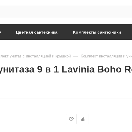
Цветная сантехника
Комплекты сантехники
—
лект унитаз с инсталляцией и крышкой
Комплект инсталляции и унита
итаза 9 в 1 Lavinia Boho Rel