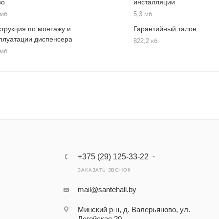
ho
инсталляции
 мб
5,3 мб
трукция по монтажу и
Гарантийный талон
плуатации диспенсера
822,2 кб
 мб
+375 (29) 125-33-22
ЗАКАЗАТЬ ЗВОНОК
mail@santehall.by
Минский р-н, д. Валерьяново, ул.
Логойская 20