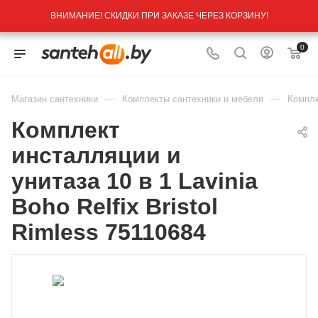
ВНИМАНИЕ! СКИДКИ ПРИ ЗАКАЗЕ ЧЕРЕЗ КОРЗИНУ!
0
—
—
Магазин сантехники
Комплекты сантехники и мебели
Компле
Комплект
инсталляции и
унитаза 10 в 1 Lavinia
Boho Relfix Bristol
Rimless 75110684