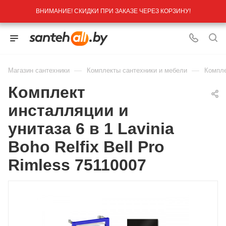
ВНИМАНИЕ! СКИДКИ ПРИ ЗАКАЗЕ ЧЕРЕЗ КОРЗИНУ!
—
—
Магазин сантехники
Комплекты сантехники и мебели
Компле
Комплект
инсталляции и
унитаза 6 в 1 Lavinia
Boho Relfix Bell Pro
Rimless 75110007