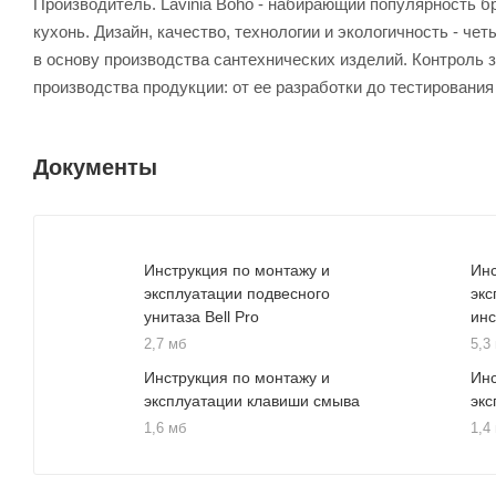
Производитель. Lavinia Boho - набирающий популярность б
кухонь. Дизайн, качество, технологии и экологичность - 
в основу производства сантехнических изделий. Контроль 
производства продукции: от ее разработки до тестирования
Документы
Инструкция по монтажу и
Инс
эксплуатации подвесного
экс
унитаза Bell Pro
ин
2,7 мб
5,3
Инструкция по монтажу и
Инс
эксплуатации клавиши смыва
экс
1,6 мб
1,4