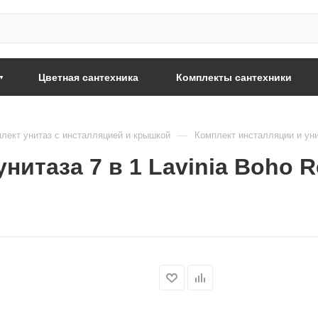
Цветная сантехника
Комплекты сантехники
—
лект унитаз с инсталляцией и крышкой
Комплект инсталляции и унит
итаза 7 в 1 Lavinia Boho Rel