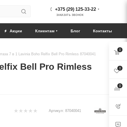
+375 (29) 125-33-22
ЗАКАЗАТЬ ЗВОНОК
Акции
Клиентам
Блог
Контакты
0
аза 7 в 1 Lavinia Boho Relfix Bell Pro Rimless 87040041
fix Bell Pro Rimless
0
0
Артикул:
87040041