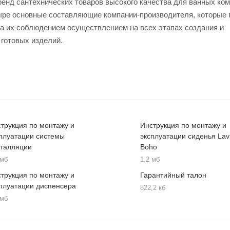
ренд сантехнических товаров высокого качества для ванных ком
четыре основные составляющие компании-производителя, которые
за их соблюдением осуществлением на всех этапах создания и
 готовых изделий.
трукция по монтажу и
Инструкция по монтажу и
плуатации системы
эксплуатации сиденья Lavi
сталляции
Boho
 мб
1,2 мб
трукция по монтажу и
Гарантийный талон
плуатации диспенсера
822,2 кб
 мб