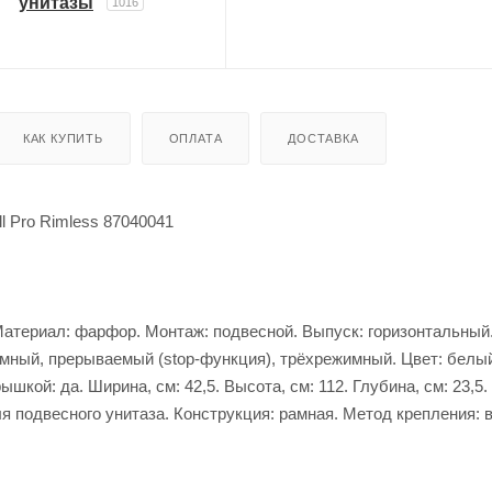
унитазы
1016
КАК КУПИТЬ
ОПЛАТА
ДОСТАВКА
ll Pro Rimless 87040041
5. Материал: фарфор. Монтаж: подвесной. Выпуск: горизонтальны
мный, прерываемый (stop-функция), трёхрежимный. Цвет: белый
шкой: да. Ширина, см: 42,5. Высота, см: 112. Глубина, см: 23,5
я подвесного унитаза. Конструкция: рамная. Метод крепления: 