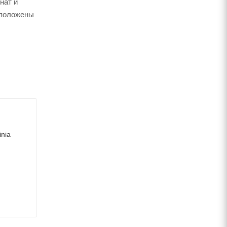
нат и
 положены
nia