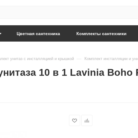
Цветная сантехника
Комплекты сантехники
—
лект унитаз с инсталляцией и крышкой
Комплект инсталляции и унит
итаза 10 в 1 Lavinia Boho Re