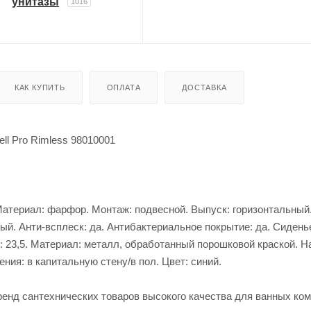
унитазы
1016
КАК КУПИТЬ
ОПЛАТА
ДОСТАВКА
ell Pro Rimless 98010001
5. Материал: фарфор. Монтаж: подвесной. Выпуск: горизонтальны
ый. Анти-всплеск: да. Антибактериальное покрытие: да. Сидень
см: 23,5. Материал: металл, обработанный порошковой краской. Н
ния: в капитальную стену/в пол. Цвет: синий.
ренд сантехнических товаров высокого качества для ванных ком