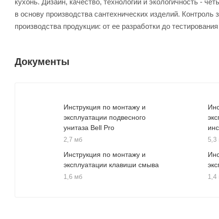
кухонь. Дизайн, качество, технологии и экологичность - 
в основу производства сантехнических изделий. Контроль 
производства продукции: от ее разработки до тестирования
Документы
Инструкция по монтажу и
Инс
эксплуатации подвесного
экс
унитаза Bell Pro
ин
2,7 мб
5,3
Инструкция по монтажу и
Инс
эксплуатации клавиши смыва
экс
1,6 мб
1,4