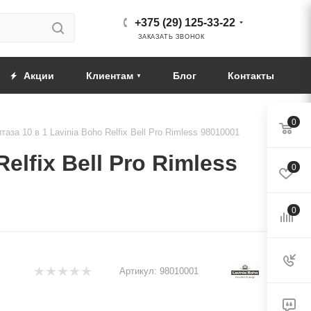
+375 (29) 125-33-22
ЗАКАЗАТЬ ЗВОНОК
Акции
Клиентам
Блог
Контакты
0
аза 10 в 1 Lavinia Boho Relfix Bell Pro Rimless 98010001
lfix Bell Pro Rimless
0
0
Артикул:
98010001