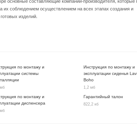
четыре основные составляющие компании-производителя, которые
за их соблюдением осуществлением на всех этапах создания и
 готовых изделий.
трукция по монтажу и
Инструкция по монтажу и
плуатации системы
эксплуатации сиденья Lavi
сталляции
Boho
 мб
1,2 мб
трукция по монтажу и
Гарантийный талон
плуатации диспенсера
822,2 кб
 мб