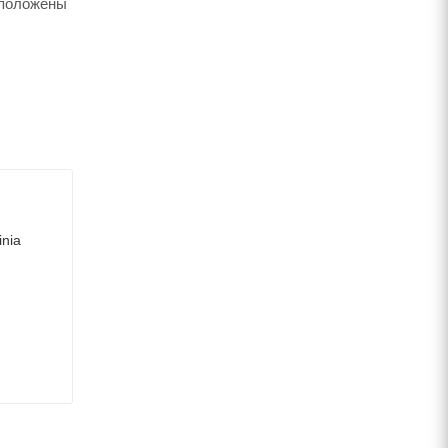
 положены
nia