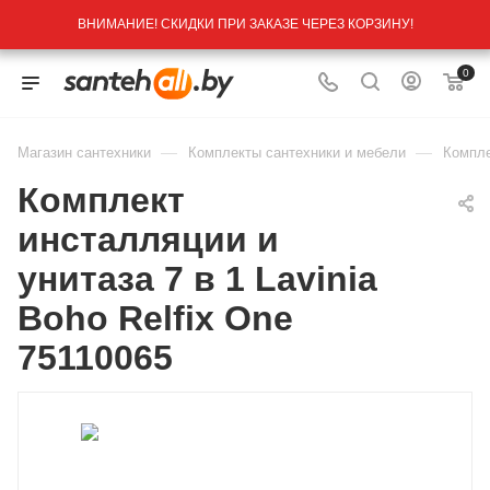
ВНИМАНИЕ! СКИДКИ ПРИ ЗАКАЗЕ ЧЕРЕЗ КОРЗИНУ!
0
—
—
Магазин сантехники
Комплекты сантехники и мебели
Компле
Комплект
инсталляции и
унитаза 7 в 1 Lavinia
Boho Relfix One
75110065