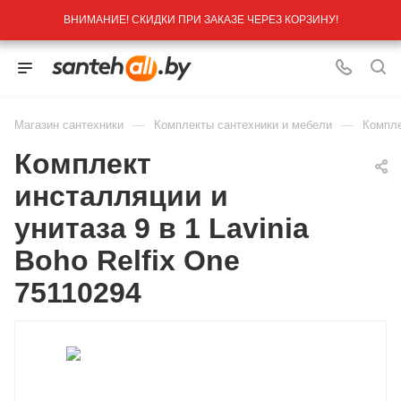
ВНИМАНИЕ! СКИДКИ ПРИ ЗАКАЗЕ ЧЕРЕЗ КОРЗИНУ!
—
—
Магазин сантехники
Комплекты сантехники и мебели
Компле
Комплект
инсталляции и
унитаза 9 в 1 Lavinia
Boho Relfix One
75110294