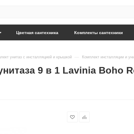
Цветная сантехника
Комплекты сантехники
—
лект унитаз с инсталляцией и крышкой
Комплект инсталляции и унит
нитаза 9 в 1 Lavinia Boho R