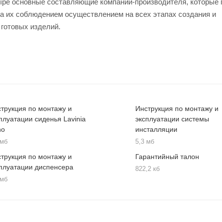
четыре основные составляющие компании-производителя, которые
за их соблюдением осуществлением на всех этапах создания и
 готовых изделий.
трукция по монтажу и
Инструкция по монтажу и
плуатации сиденья Lavinia
эксплуатации системы
ho
инсталляции
 мб
5,3 мб
трукция по монтажу и
Гарантийный талон
плуатации диспенсера
822,2 кб
 мб