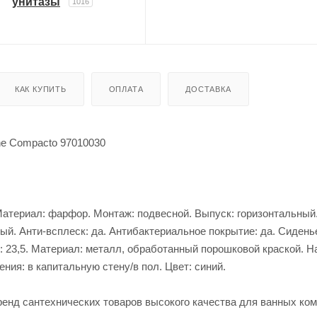
унитазы
1016
КАК КУПИТЬ
ОПЛАТА
ДОСТАВКА
One Compacto 97010030
5. Материал: фарфор. Монтаж: подвесной. Выпуск: горизонтальны
ый. Анти-всплеск: да. Антибактериальное покрытие: да. Сидень
см: 23,5. Материал: металл, обработанный порошковой краской. Н
ния: в капитальную стену/в пол. Цвет: синий.
ренд сантехнических товаров высокого качества для ванных ком