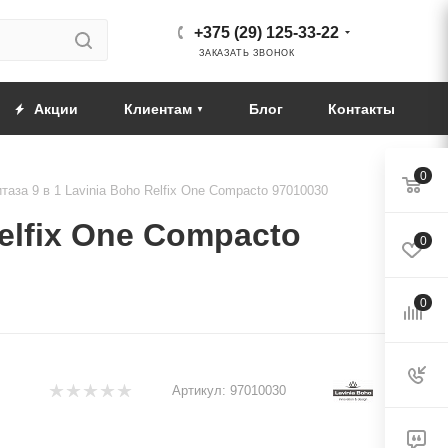
+375 (29) 125-33-22
ЗАКАЗАТЬ ЗВОНОК
Акции
Клиентам
Блог
Контакты
0
аза 9 в 1 Lavinia Boho Relfix One Compacto 97010030
elfix One Compacto
0
0
Артикул:
97010030