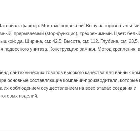
5. Материал: фарфор. Монтаж: подвесной. Выпуск: горизонтальны
мный, прерываемый (stop-функция), трёхрежимный. Цвет: белый
шкой: да. Ширина, см: 42,5. Высота, см: 112. Глубина, см: 23,5
я подвесного унитаза. Конструкция: рамная. Метод крепления: 
ренд сантехнических товаров высокого качества для ванных ком
четыре основные составляющие компании-производителя, которые
за их соблюдением осуществлением на всех этапах создания и
 готовых изделий.