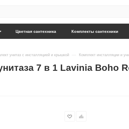
Цветная сантехника
Комплекты сантехники
—
лект унитаз с инсталляцией и крышкой
Комплект инсталляции и унит
итаза 7 в 1 Lavinia Boho Re