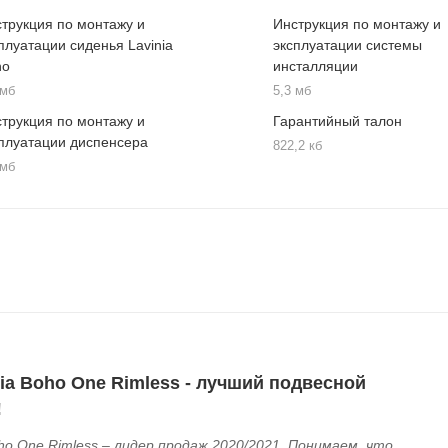
трукция по монтажу и
Инструкция по монтажу и
плуатации сиденья Lavinia
эксплуатации системы
ho
инсталляции
 мб
5,3 мб
трукция по монтажу и
Гарантийный талон
плуатации диспенсера
822,2 кб
 мб
nia Boho One Rimless - лучший подвесной
!
ho One Rimless – лидер продаж 2020/2021. Понимаем, что