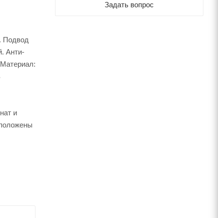
Задать вопрос
й. Подвод
. Анти-
. Материал:
в
нат и
 положены