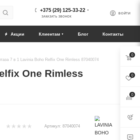
+375 (29) 125-33-22
ВОЙТИ
ЗАКАЗАТЬ ЗВОНОК
Акции
Клиентам
Блог
Контакты
0
аза 7 в 1 Lavinia Boho Relfix One Rimless 87040074
lfix One Rimless
0
0
Артикул:
87040074