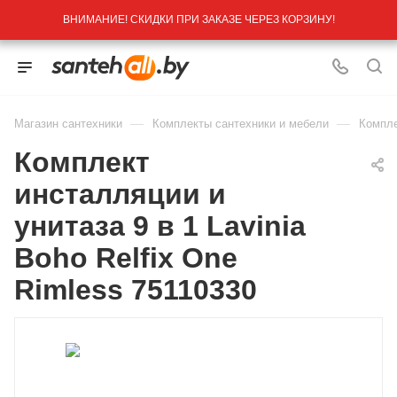
ВНИМАНИЕ! СКИДКИ ПРИ ЗАКАЗЕ ЧЕРЕЗ КОРЗИНУ!
—
—
Магазин сантехники
Комплекты сантехники и мебели
Компле
Комплект
инсталляции и
унитаза 9 в 1 Lavinia
Boho Relfix One
Rimless 75110330