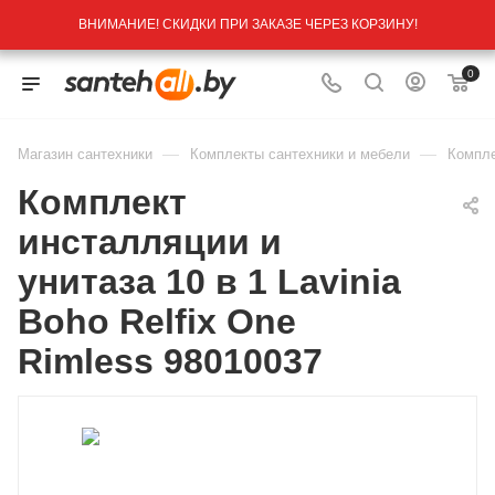
ВНИМАНИЕ! СКИДКИ ПРИ ЗАКАЗЕ ЧЕРЕЗ КОРЗИНУ!
0
—
—
Магазин сантехники
Комплекты сантехники и мебели
Компле
Комплект
инсталляции и
унитаза 10 в 1 Lavinia
Boho Relfix One
Rimless 98010037