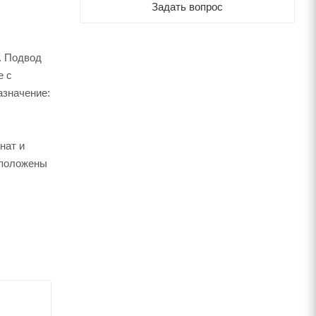
Задать вопрос
й. Подвод
е c
азначение:
нат и
 положены