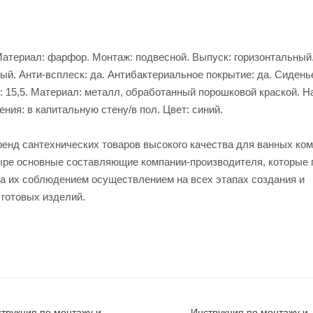
5. Материал: фарфор. Монтаж: подвесной. Выпуск: горизонтальны
ый. Анти-всплеск: да. Антибактериальное покрытие: да. Сидень
см: 15,5. Материал: металл, обработанный порошковой краской. Н
ния: в капитальную стену/в пол. Цвет: синий.
ренд сантехнических товаров высокого качества для ванных ком
четыре основные составляющие компании-производителя, которые
за их соблюдением осуществлением на всех этапах создания и
 готовых изделий.
трукция по монтажу и
Инструкция по монтажу и