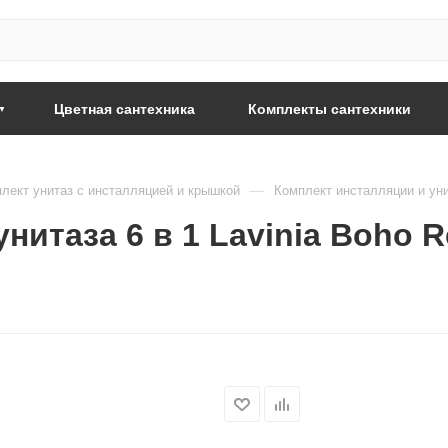
Цветная сантехника
Комплекты сантехники
—
лект унитаз с инсталляцией и крышкой
Комплект инсталляции и унит
итаза 6 в 1 Lavinia Boho Re