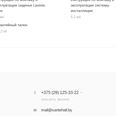
плуатации сиденья Lavinia
эксплуатации системы
ho
инсталляции
 мб
5,3 мб
рантийный талон
,2 кб
+375 (29) 125-33-22
ЗАКАЗАТЬ ЗВОНОК
mail@santehall.by