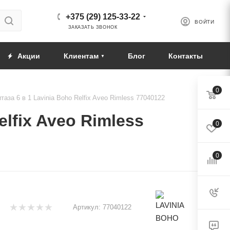
+375 (29) 125-33-22
ВОЙТИ
ЗАКАЗАТЬ ЗВОНОК
Акции
Клиентам
Блог
Контакты
0
аза 6 в 1 Lavinia Boho Relfix Aveo Rimless 77040122
lfix Aveo Rimless
0
0
Артикул:
77040122