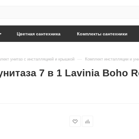
Цветная сантехника
Комплекты сантехники
—
лект унитаз с инсталляцией и крышкой
Комплект инсталляции и унит
итаза 7 в 1 Lavinia Boho Re