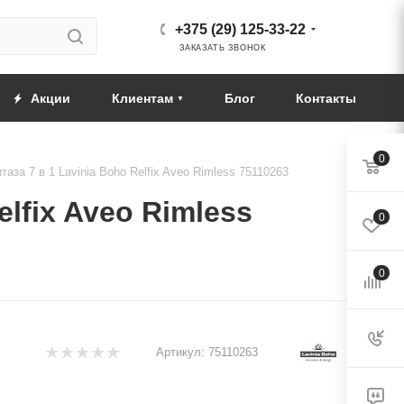
+375 (29) 125-33-22
ЗАКАЗАТЬ ЗВОНОК
Акции
Клиентам
Блог
Контакты
0
аза 7 в 1 Lavinia Boho Relfix Aveo Rimless 75110263
lfix Aveo Rimless
0
0
Артикул:
75110263