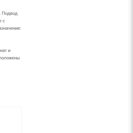
й. Подвод
е c
азначение:
нат и
 положены