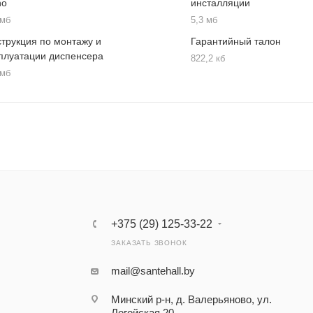
ho
инсталляции
 мб
5,3 мб
трукция по монтажу и
Гарантийный талон
плуатации диспенсера
822,2 кб
 мб
+375 (29) 125-33-22
ЗАКАЗАТЬ ЗВОНОК
mail@santehall.by
Минский р-н, д. Валерьяново, ул.
Логойская 20