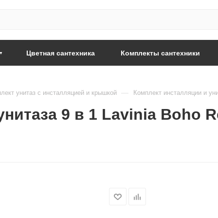
Цветная сантехника
Комплекты сантехники
—
лект унитаз с инсталляцией и крышкой
Комплект инсталляции и унит
итаза 9 в 1 Lavinia Boho Re