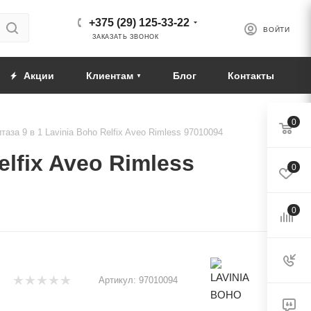
+375 (29) 125-33-22
ВОЙТИ
ЗАКАЗАТЬ ЗВОНОК
Акции
Клиентам
Блог
Контакты
0
аза 9 в 1 Lavinia Boho Relfix Aveo Rimless 97010094
lfix Aveo Rimless
0
0
Артикул:
97010094