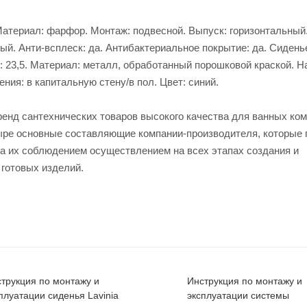
5. Материал: фарфор. Монтаж: подвесной. Выпуск: горизонтальны
ый. Анти-всплеск: да. Антибактериальное покрытие: да. Сидень
см: 23,5. Материал: металл, обработанный порошковой краской. Н
ния: в капитальную стену/в пол. Цвет: синий.
ренд сантехнических товаров высокого качества для ванных ком
четыре основные составляющие компании-производителя, которые
за их соблюдением осуществлением на всех этапах создания и
 готовых изделий.
трукция по монтажу и
Инструкция по монтажу и
плуатации сиденья Lavinia
эксплуатации системы