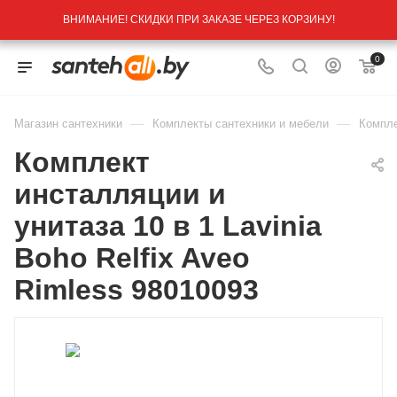
ВНИМАНИЕ! СКИДКИ ПРИ ЗАКАЗЕ ЧЕРЕЗ КОРЗИНУ!
0
—
—
Магазин сантехники
Комплекты сантехники и мебели
Компле
Комплект
инсталляции и
унитаза 10 в 1 Lavinia
Boho Relfix Aveo
Rimless 98010093