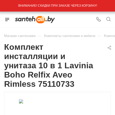
ВНИМАНИЕ! СКИДКИ ПРИ ЗАКАЗЕ ЧЕРЕЗ КОРЗИНУ!
—
—
Магазин сантехники
Комплекты сантехники и мебели
Компле
Комплект
инсталляции и
унитаза 10 в 1 Lavinia
Boho Relfix Aveo
Rimless 75110733