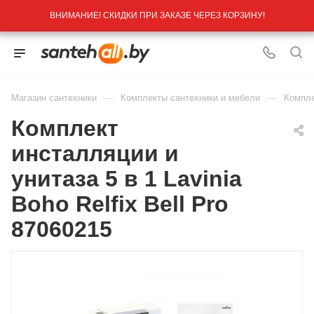
ВНИМАНИЕ! СКИДКИ ПРИ ЗАКАЗЕ ЧЕРЕЗ КОРЗИНУ!
—
—
Магазин сантехники
Комплекты сантехники и мебели
Компле
Комплект
инсталляции и
унитаза 5 в 1 Lavinia
Boho Relfix Bell Pro
87060215