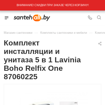
ВНИМАНИЕ! СКИДКИ ПРИ ЗАКАЗЕ ЧЕРЕЗ КОРЗИНУ!
—
—
Магазин сантехники
Комплекты сантехники и мебели
Компле
Комплект
инсталляции и
унитаза 5 в 1 Lavinia
Boho Relfix One
87060225