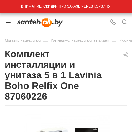
ВНИМАНИЕ! СКИДКИ ПРИ ЗАКАЗЕ ЧЕРЕЗ КОРЗИНУ!
—
—
Магазин сантехники
Комплекты сантехники и мебели
Компле
Комплект
инсталляции и
унитаза 5 в 1 Lavinia
Boho Relfix One
87060226