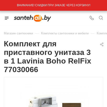
ВНИМАНИЕ! СКИДКИ ПРИ ЗАКАЗЕ ЧЕРЕЗ КОРЗИНУ!
—
—
Магазин сантехники
Комплекты сантехники и мебели
Компле
Комплект для
приставного унитаза 3
в 1 Lavinia Boho RelFix
77030066