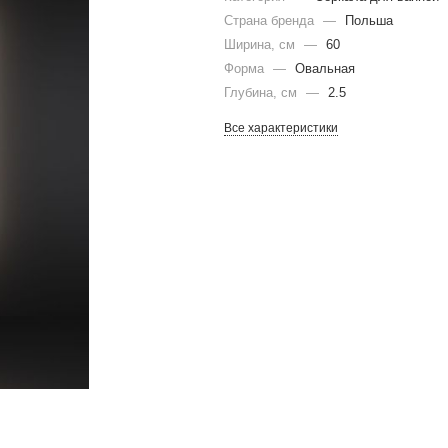
Страна бренда
—
Польша
Ширина, см
—
60
Форма
—
Овальная
Глубина, см
—
2.5
Все характеристики