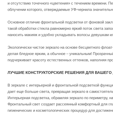
и отсутствию точечного «цветения» с течением времени. П
облучении которого, отверждаемые УФ-чернила значитель
Основное отличие фронтальной подсветки от фоновой закл
такой обработки стекла равномерно яркий поток света запо
наносить макияж и удобно укладывать волосы девушкам ил
Экологически чистое зеркало на основе бесцветного флоат
делая бледное ярким, а обычное – уникальным! Прозрачны
подчеркивает красоту естественных оттенков, наполняя п
ЛУЧШИЕ КОНСТРУКТОРСКИЕ РЕШЕНИЯ ДЛЯ ВАШЕГО
В зеркале с интерьерной и фронтальной подсветкой функц
дает еще больше света, превращая зеркало в самостоятел
Интерьерная подсветка, обрамляя зеркало по периметру, на
Фронтальный свет создает рассеянный комфортный для гла
гигиенических и косметологических процедур для достижен