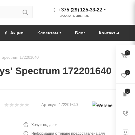
+375 (29) 125-33-22
ЗАКАЗАТЬ ЗВОНОК
Акции
Клиентам
Блог
Контакты
0
' Spectrum 172201640
ys' Spectrum 172201640
0
0
Артикул:
172201640
Хочу в подарок
Информация о товаре предоставлена для