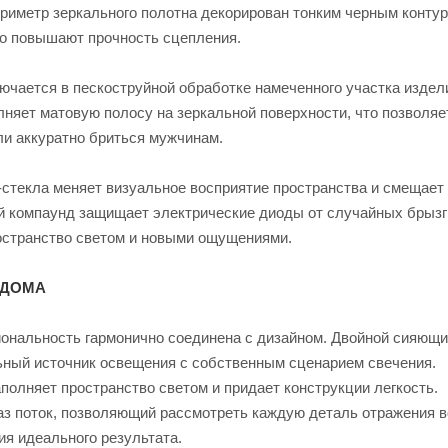
ериметр зеркального полотна декорирован тонким черным контур
но повышают прочность сцепления.
ючается в пескоструйной обработке намеченного участка издел
лняет матовую полосу на зеркальной поверхности, что позволяе
и аккуратно бриться мужчинам.
-стекла меняет визуальное восприятие пространства и смещает
й компаунд защищает электрические диоды от случайных брызг 
ространство светом и новыми ощущениями.
 ДОМА
иональность гармонично соединена с дизайном. Двойной сияющи
ьный источник освещения с собственным сценарием свечения.
полняет пространство светом и придает конструкции легкость.
з поток, позволяющий рассмотреть каждую деталь отражения в
ия идеального результата.