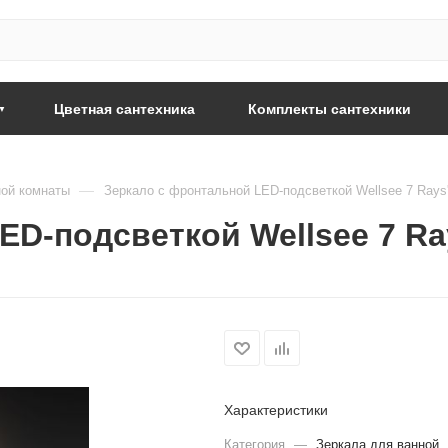
Цветная сантехника
Комплекты сантехники
—
ой комнаты
Зеркало с фронтальной LED-подсветкой Wellsee 7 Rays
D-подсветкой Wellsee 7 Ra
Характеристики
Категория
—
Зеркала для ванной