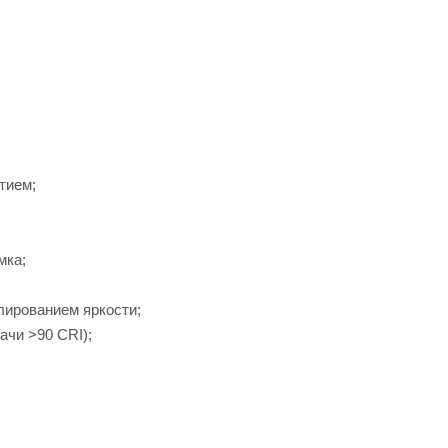
тием;
мка;
лированием яркости;
ачи >90 CRI);