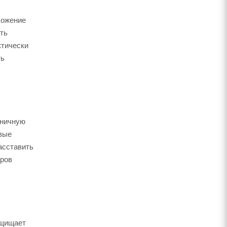
ложение
ть
ктически
ть
оничную
вые
асставить
аров
ащищает