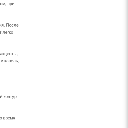
ом, при
ия. После
т легко
 акценты,
и капель,
й контур
о время