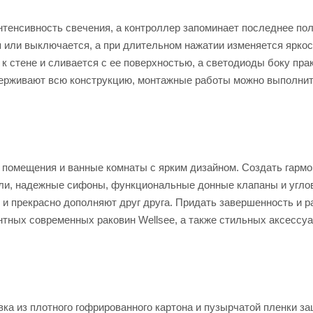
нтенсивность свечения, а контроллер запоминает последнее по
я или выключается, а при длительном нажатии изменяется яркос
 к стене и сливается с ее поверхностью, а светодиоды боку пра
держивают всю конструкцию, монтажные работы можно выполни
 помещения и ванные комнаты с ярким дизайном. Создать гарм
ели, надежные сифоны, функциональные донные клапаны и угло
 и прекрасно дополняют друг друга. Придать завершенность и р
тных современных раковин Wellsee, а также стильных аксессу
ка из плотного гофрированного картона и пузырчатой пленки з