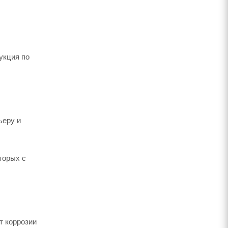
укция по
ьеру и
торых с
т коррозии