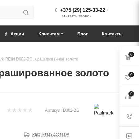
+375 (29) 125-33-22
ЗАКАЗАТЬ ЗВОНОК
Акции
Клиентам
Блог
Контакты
0
rk REIN D002-BG, брашированное золото
брашированное золото
0
0
Артикул:
D002-BG
Рассчитать доставку