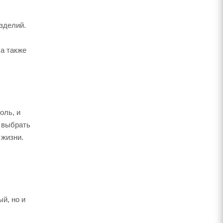
зделий.
 а также
оль, и
 выбрать
 жизни.
й, но и