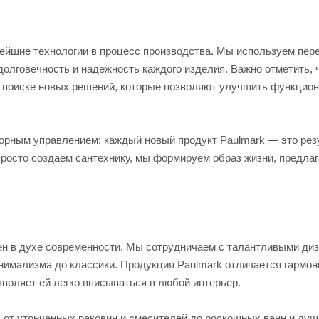
овейшие технологии в процесс производства. Мы используем пе
долговечность и надежность каждого изделия. Важно отметить, 
в поиске новых решений, которые позволяют улучшить функцио
сорным управлением: каждый новый продукт Paulmark — это рез
росто создаем сантехнику, мы формируем образ жизни, предлаг
ен в духе современности. Мы сотрудничаем с талантливыми ди
нимализма до классики. Продукция Paulmark отличается гармо
воляет ей легко вписываться в любой интерьер.
 от утонченных раковин и смесителей до роскошных ванн и ду