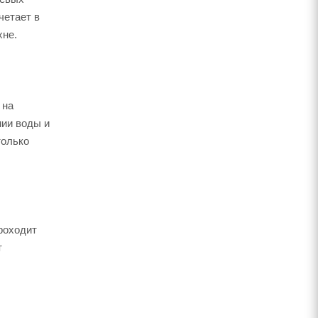
четает в
хне.
 на
мии воды и
только
роходит
т