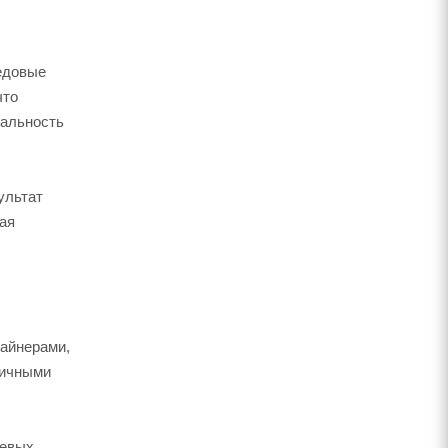
редовые
что
нальность
ультат
ая
зайнерами,
ничными
шевых