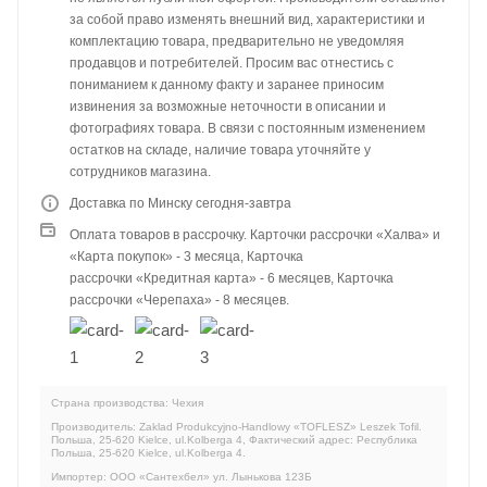
за собой право изменять внешний вид, характеристики и
комплектацию товара, предварительно не уведомляя
продавцов и потребителей. Просим вас отнестись с
пониманием к данному факту и заранее приносим
извинения за возможные неточности в описании и
фотографиях товара. В связи с постоянным изменением
остатков на складе, наличие товара уточняйте у
сотрудников магазина.
Доставка по Минску сегодня-завтра
Оплата товаров в рассрочку. Карточки рассрочки «Халва» и
«Карта покупок» - 3 месяца, Карточка
рассрочки «Кредитная карта» - 6 месяцев, Карточка
рассрочки «Черепаха» - 8 месяцев.
Страна производства: Чехия
Производитель: Zaklad Produkcyjno-Handlowy «TOFLESZ» Leszek Tofil.
Польша, 25-620 Kielce, ul.Kolberga 4, Фактический адрес: Республика
Польша, 25-620 Kielce, ul.Kolberga 4.
Импортер: ООО «Сантехбел» ул. Лынькова 123Б