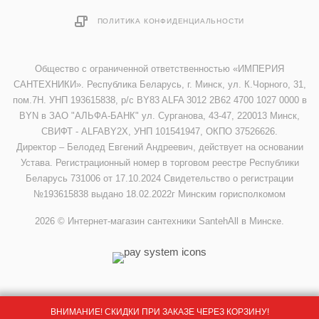
ПОЛИТИКА КОНФИДЕНЦИАЛЬНОСТИ
Общество с ограниченной ответственностью «ИМПЕРИЯ
САНТЕХНИКИ». Республика Беларусь, г. Минск, ул. К.Чорного, 31,
пом.7Н. УНП 193615838, р/с BY83 ALFA 3012 2B62 4700 1027 0000 в
BYN в ЗАО "АЛЬФА-БАНК" ул. Сурганова, 43-47, 220013 Минск,
СВИФТ - ALFABY2X, УНП 101541947, ОКПО 37526626.
Директор – Белодед Евгений Андреевич, действует на основании
Устава. Регистрационный номер в торговом реестре Республики
Беларусь 731006 от 17.10.2024 Свидетельство о регистрации
№193615838 выдано 18.02.2022г Минским горисполкомом
2026 © Интернет-магазин сантехники SantehAll в Минске.
ВНИМАНИЕ! СКИДКИ ПРИ ЗАКАЗЕ ЧЕРЕЗ КОРЗИНУ!