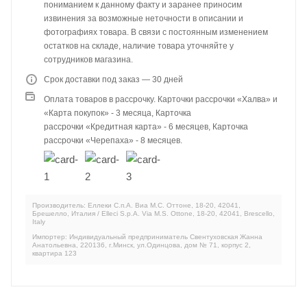
пониманием к данному факту и заранее приносим
извинения за возможные неточности в описании и
фотографиях товара. В связи с постоянным изменением
остатков на складе, наличие товара уточняйте у
сотрудников магазина.
Срок доставки под заказ — 30 дней
Оплата товаров в рассрочку. Карточки рассрочки «Халва» и
«Карта покупок» - 3 месяца, Карточка
рассрочки «Кредитная карта» - 6 месяцев, Карточка
рассрочки «Черепаха» - 8 месяцев.
Производитель: Еллеки С.п.А. Виа М.С. Оттоне, 18-20, 42041,
Брешелло, Италия / Elleci S.p.A. Via M.S. Ottone, 18-20, 42041, Brescello,
Italy
Импортер: Индивидуальный предприниматель Свентуховская Жанна
Анатольевна, 220136, г.Минск, ул.Одинцова, дом № 71, корпус 2,
квартира 123