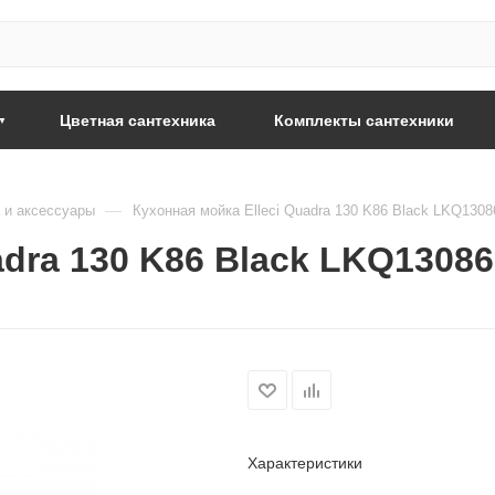
Цветная сантехника
Комплекты сантехники
—
 и аксессуары
Кухонная мойка Elleci Quadra 130 K86 Black LKQ1308
adra 130 K86 Black LKQ13086
Характеристики