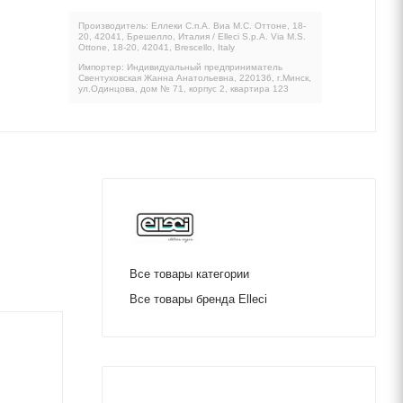
Производитель: Еллеки С.п.А. Виа М.С. Оттоне, 18-
20, 42041, Брешелло, Италия / Elleci S.p.A. Via M.S.
Ottone, 18-20, 42041, Brescello, Italy
Импортер: Индивидуальный предприниматель
Свентуховская Жанна Анатольевна, 220136, г.Минск,
ул.Одинцова, дом № 71, корпус 2, квартира 123
Все товары категории
Все товары бренда Elleci