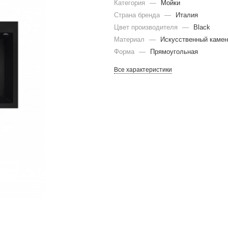
Категория
—
Мойки
Страна бренда
—
Италия
Цвет производителя
—
Black
Материал
—
Искусственный камен
Форма
—
Прямоугольная
Все характеристики