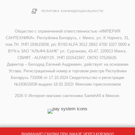
ПОЛИТИКА КОНФИДЕНЦИАЛЬНОСТИ
Общество с ограниченной ответственностью «ИМПЕРИЯ
САНТЕХНИКИ». Республика Беларусь, г. Минск, ул. К.Чорного, 31,
пом.7Н. УНП 193615838, р/с BY83 ALFA 3012 2B62 4700 1027 0000 в
BYN в ЗАО "АЛЬФА-БАНК" ул. Сурганова, 43-47, 220013 Минск,
СВИФТ - ALFABY2X, УНП 101541947, ОКПО 37526626.
Директор – Белодед Евгений Андреевич, действует на основании
Устава. Регистрационный номер в торговом реестре Республики
Беларусь 731006 от 17.10.2024 Свидетельство о регистрации
№193615838 выдано 18.02.2022г Минским горисполкомом
2026 © Интернет-магазин сантехники SantehAll в Минске.
ВНИМАНИЕ! СКИДКИ ПРИ ЗАКАЗЕ ЧЕРЕЗ КОРЗИНУ!