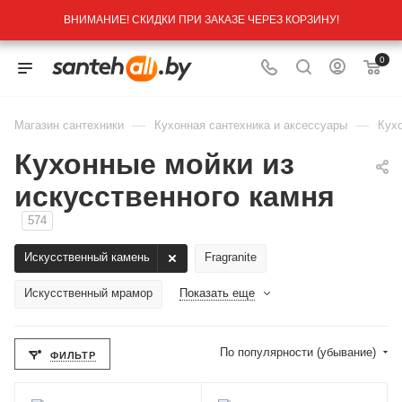
ВНИМАНИЕ! СКИДКИ ПРИ ЗАКАЗЕ ЧЕРЕЗ КОРЗИНУ!
0
—
—
Магазин сантехники
Кухонная сантехника и аксессуары
Кух
Кухонные мойки из
искусственного камня
574
Искусственный камень
Fragranite
Искусственный мрамор
Показать еще
По популярности (убывание)
ФИЛЬТР