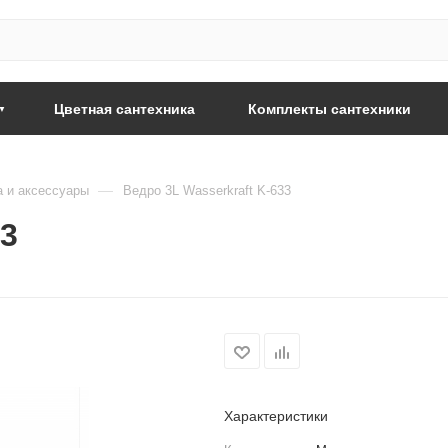
Цветная сантехника
Комплекты сантехники
—
а и аксессуары
Ведро 3L Wasserkraft K-633
33
Характеристики