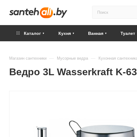
Каталог
Кухня
Ванная
Туалет
—
—
Магазин сантехники
Мусорные ведра
Кухонная сантехник
Ведро 3L Wasserkraft K-6