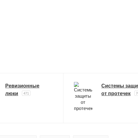
Ревизионные
Системы защ
люки
от протечек
471
7