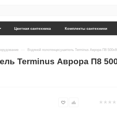
Цветная сантехника
Комплекты сантехники
—
борудование
Водяной полотенцесушитель Terminus Аврора П8 500х
ль Terminus Аврора П8 500