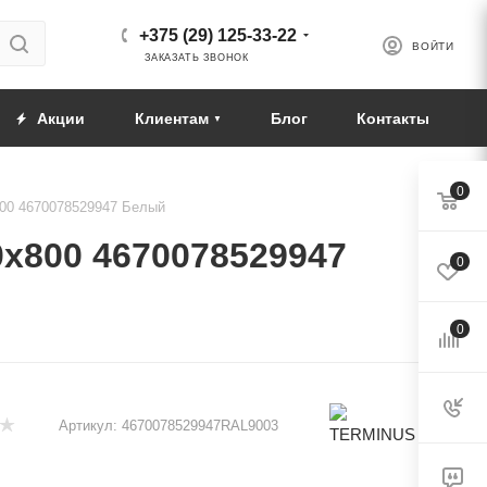
+375 (29) 125-33-22
ВОЙТИ
ЗАКАЗАТЬ ЗВОНОК
Акции
Клиентам
Блог
Контакты
0
800 4670078529947 Белый
х800 4670078529947
0
0
Артикул:
4670078529947RAL9003