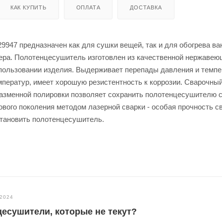
КАК КУПИТЬ
ОПЛАТА
ДОСТАВКА
947 предназначен как для сушки вещей, так и для обогрева ва
ера. Полотенцесушитель изготовлен из качественной нержавею
пользовании изделия. Выдерживает перепады давления и темпе
ператур, имеет хорошую резистентность к коррозии. Сварочны
лазменной полировки позволяет сохранить полотенцесушителю 
ового поколения методом лазерной сварки - особая прочность с
становить полотенцесушитель.
.2024
есушители, которые не текут?