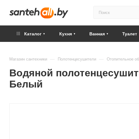
Каталог
Кухня
Ванная
Туалет
—
—
Магазин сантехники
Полотенцесушители
Отопительное о
Водяной полотенцесушите
Белый