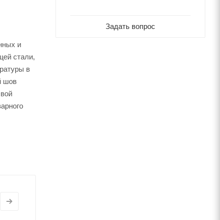
Задать вопрос
нных и
щей стали,
ратуры в
й шов
свой
варного