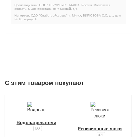
Производитель: ООО "ТЕРМИНУС". 144004, Россия, Московская
область, г. Электросталь, пр-т Южный, д.6.
Импортер: ОДО "Снабстройсервис", г. Минск, БИРЮЗОВА С.С. ул., дом
№ 10, корпус А
C этим товаром покупают
Водонагреватели
Ревизионные люки
383
471