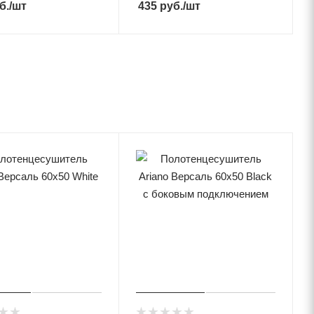
б.
/шт
435
руб.
/шт