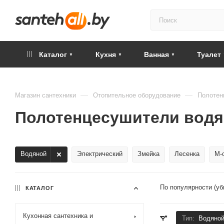
Каталог
Кухня
Ванная
Туалет
—
—
Магазин сантехники
Отопительное оборудование
Полотен
Полотенцесушители вод
Водяной
Электрический
Змейка
Лесенка
М-
По популярности (у
КАТАЛОГ
Кухонная сантехника и
Тип:
Водяно