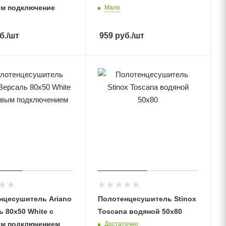
м подключение
Мало
б.
/шт
959
руб.
/шт
нцесушитель Ariano
Полотенцесушитель Stinox
 80х50 White с
Toscana водяной 50x80
м подключением
Достаточно