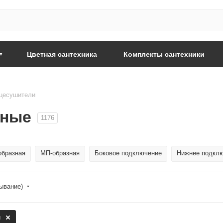
Цветная сантехника
Комплекты сантехники
цесушители
яные
1176
образная
МП-образная
Боковое подключение
Нижнее подкл
бывание)
й