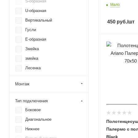
S-образная
Мало
U-образная
Вертикальный
450
руб.
/шт
Гусли
Е-образная
Змейка
змейка
Лесенка
Лира
Монтаж
М-образная
М-образный
Тип подключения
МП-образная
Боковое
Мп-образная
Диагональное
Полотенцесуш
П-образная
Палермо с пол
Нижнее
П-образный
Black