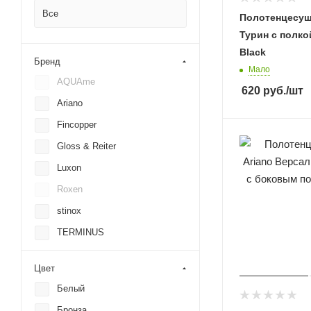
Все
Полотенцесуш
Турин с полко
Black
Бренд
Мало
AQUAme
620
руб.
/шт
Ariano
Fincopper
Gloss & Reiter
Luxon
Roxen
stinox
TERMINUS
Wonzon & Woghand
Цвет
Двин
Белый
Маргроид
Бронза