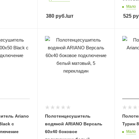
Мало
380
руб.
/шт
525
ру
итель Ariano
Полотенцесушитель
Полоте
Black с
водяной ARIANO Версаль
Турин 8
лючение
60х40 боковое
Мало