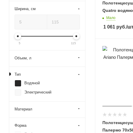
Полотенцесуш
Ширина, см
Quatro водяно
Мало
1 061
руб.
/ш
5
115
Объем, л
Тип
Водяной
Электрический
Материал
Полотенцесуш
Форма
Палермо 70х50