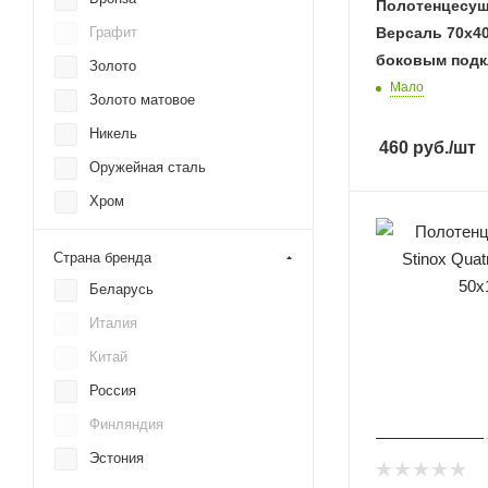
Полотенцесуш
Ростела
Версаль 70х40
Графит
Сунержа
боковым под
Золото
Мало
Золото матовое
Никель
460
руб.
/шт
Оружейная сталь
Хром
Черный
Страна бренда
Беларусь
Италия
Китай
Россия
Финляндия
Эстония