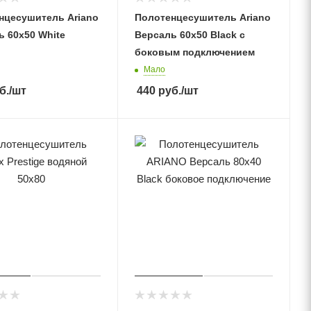
нцесушитель Ariano
Полотенцесушитель Ariano
ь 60х50 White
Версаль 60х50 Black с
боковым подключением
Мало
б.
/шт
440
руб.
/шт