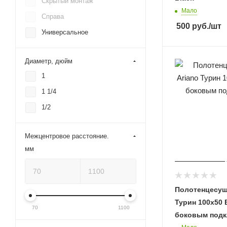
Скрытый монтаж
Расческа
Мало
Справа
500
руб.
/шт
Универсальное
Диаметр, дюйм
1
1 1/4
1/2
Межцентровое расстояние.
мм
Полотенцесуш
Турин 100х50 
70
1100
боковым подк