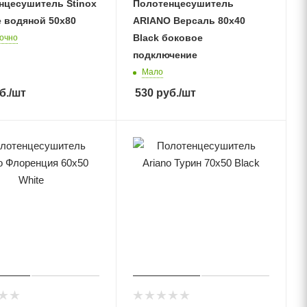
нцесушитель Stinox
Полотенцесушитель
e водяной 50x80
ARIANO Версаль 80х40
Black боковое
очно
подключение
Мало
б.
/шт
530
руб.
/шт