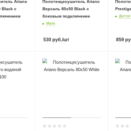
итель Ariano
Полотенцесушитель Ariano
Полоте
 Black с
Версаль 80х50 Black с
Prestig
ключением
боковым подключение
Достат
Мало
530
руб.
/шт
859
ру