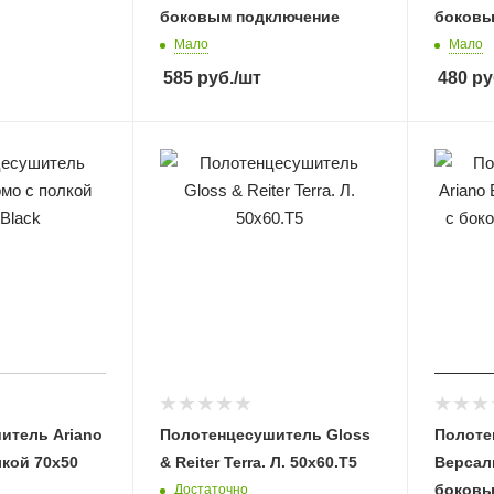
боковым подключение
боковы
Мало
Мало
585
руб.
/шт
480
ру
итель Ariano
Полотенцесушитель Gloss
Полоте
кой 70х50
& Reiter Terra. Л. 50х60.Т5
Версаль
боковы
Достаточно