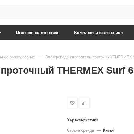
Цветная сантехника
Комплекты сантехники
—
ьное оборудование
Электроводонагреватель проточный THERMEX S
 проточный THERMEX Surf 6
Характеристики
Страна бренда
—
Китай