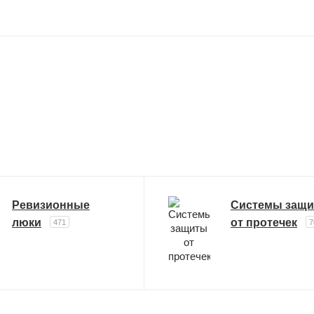
Ревизионные
Системы защ
люки
от протечек
471
7