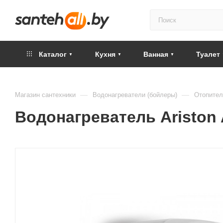
Каталог
Кухня
Ванная
Туалет
—
—
Магазин сантехники
Водонагреватели (бойлеры)
Отопител
Водонагреватель Ariston 