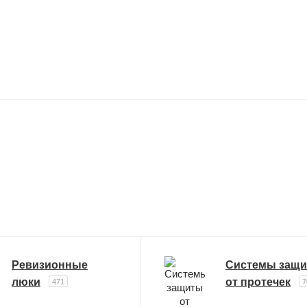
Ревизионные
Системы защ
люки
от протечек
471
7