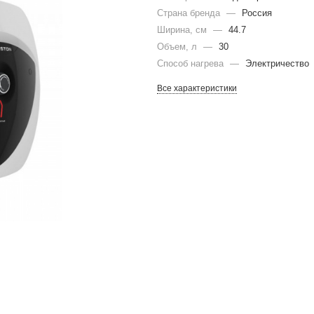
Страна бренда
—
Россия
Ширина, см
—
44.7
Объем, л
—
30
Способ нагрева
—
Электричество
Все характеристики