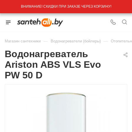
ВНИМАНИЕ! СКИДКИ ПРИ ЗАКАЗЕ ЧЕРЕЗ КОРЗИНУ!
—
—
Магазин сантехники
Водонагреватели (бойлеры)
Отопительн
Водонагреватель
Ariston ABS VLS Evo
PW 50 D