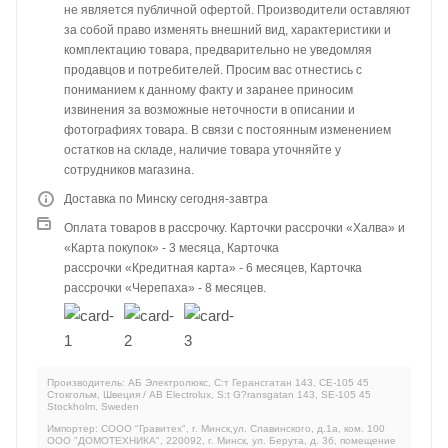
не является публичной офертой. Производители оставляют
за собой право изменять внешний вид, характеристики и
комплектацию товара, предварительно не уведомляя
продавцов и потребителей. Просим вас отнестись с
пониманием к данному факту и заранее приносим
извинения за возможные неточности в описании и
фотографиях товара. В связи с постоянным изменением
остатков на складе, наличие товара уточняйте у
сотрудников магазина.
Доставка по Минску сегодня-завтра
Оплата товаров в рассрочку. Карточки рассрочки «Халва» и
«Карта покупок» - 3 месяца, Карточка
рассрочки «Кредитная карта» - 6 месяцев, Карточка
рассрочки «Черепаха» - 8 месяцев.
Производитель: АБ Электролюкс, С:т Герансгатан 143, СЕ-105 45
Стокгольм, Швеция / AB Electrolux, S:t G?ransgatan 143, SE-105 45
Stockholm, Sweden
Импортер: СООО "Гравитех", г. Минск,ул. Славинского, д.1а, ком. 100
ООО "ДОМОТЕХНИКА", 220092, г. Минск, ул. Берута, д. 3б, помещение