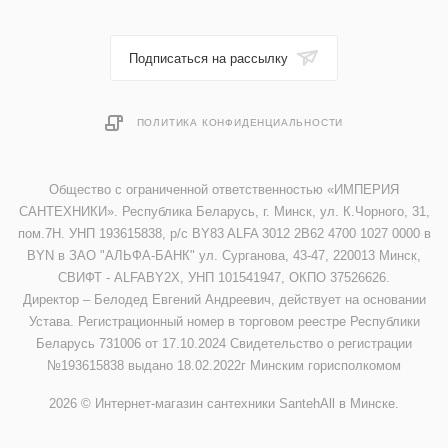
Подписаться на рассылку
ПОЛИТИКА КОНФИДЕНЦИАЛЬНОСТИ
Общество с ограниченной ответственностью «ИМПЕРИЯ
САНТЕХНИКИ». Республика Беларусь, г. Минск, ул. К.Чорного, 31,
пом.7Н. УНП 193615838, р/с BY83 ALFA 3012 2B62 4700 1027 0000 в
BYN в ЗАО "АЛЬФА-БАНК" ул. Сурганова, 43-47, 220013 Минск,
СВИФТ - ALFABY2X, УНП 101541947, ОКПО 37526626.
Директор – Белодед Евгений Андреевич, действует на основании
Устава. Регистрационный номер в торговом реестре Республики
Беларусь 731006 от 17.10.2024 Свидетельство о регистрации
№193615838 выдано 18.02.2022г Минским горисполкомом
2026 © Интернет-магазин сантехники SantehAll в Минске.