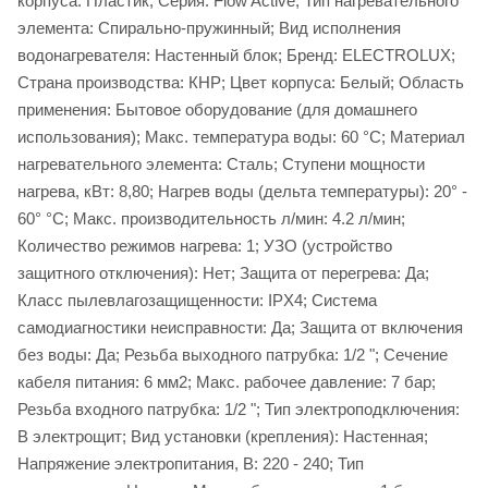
корпуса: Пластик; Серия: Flow Active; Тип нагревательного
элемента: Спирально-пружинный; Вид исполнения
водонагревателя: Настенный блок; Бренд: ELECTROLUX;
Страна производства: КНР; Цвет корпуса: Белый; Область
применения: Бытовое оборудование (для домашнего
использования); Макс. температура воды: 60 °С; Материал
нагревательного элемента: Сталь; Ступени мощности
нагрева, кВт: 8,80; Нагрев воды (дельта температуры): 20° -
60° °С; Макс. производительность л/мин: 4.2 л/мин;
Количество режимов нагрева: 1; УЗО (устройство
защитного отключения): Нет; Защита от перегрева: Да;
Класс пылевлагозащищенности: IPX4; Система
самодиагностики неисправности: Да; Защита от включения
без воды: Да; Резьба выходного патрубка: 1/2 "; Сечение
кабеля питания: 6 мм2; Макс. рабочее давление: 7 бар;
Резьба входного патрубка: 1/2 "; Тип электроподключения:
В электрощит; Вид установки (крепления): Настенная;
Напряжение электропитания, В: 220 - 240; Тип