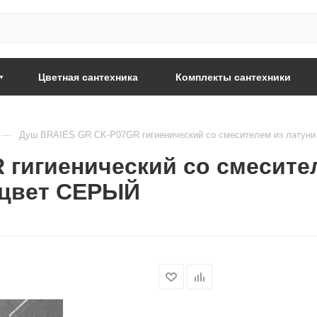
Цветная сантехника
Комплекты сантехники
—
Душ BRAIES GR CK-P07GR гигиенический со смесителем из латун
 гигиенический со смесите
 цвет СЕРЫЙ