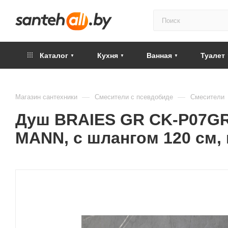
Каталог
Кухня
Ванная
Туалет
—
—
Магазин сантехники
Смесители с псевдобиде
Смесители
Душ BRAIES GR CK-P07GR
MANN, с шлангом 120 см,