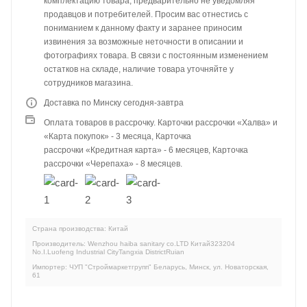
комплектацию товара, предварительно не уведомляя
продавцов и потребителей. Просим вас отнестись с
пониманием к данному факту и заранее приносим
извинения за возможные неточности в описании и
фотографиях товара. В связи с постоянным изменением
остатков на складе, наличие товара уточняйте у
сотрудников магазина.
Доставка по Минску сегодня-завтра
Оплата товаров в рассрочку. Карточки рассрочки «Халва» и
«Карта покупок» - 3 месяца, Карточка
рассрочки «Кредитная карта» - 6 месяцев, Карточка
рассрочки «Черепаха» - 8 месяцев.
Страна производства: Китай
Производитель: Wenzhou haiba sanitary co.LTD Китай323204
No.I.Luofeng Industrial CityTangxia DistrictRuian
Импортер: ЧУП "Строймаркетгрупп" Беларусь, Минск, ул. Новаторская,
61