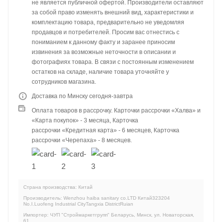
не является публичной офертой. Производители оставляют
за собой право изменять внешний вид, характеристики и
комплектацию товара, предварительно не уведомляя
продавцов и потребителей. Просим вас отнестись с
пониманием к данному факту и заранее приносим
извинения за возможные неточности в описании и
фотографиях товара. В связи с постоянным изменением
остатков на складе, наличие товара уточняйте у
сотрудников магазина.
Доставка по Минску сегодня-завтра
Оплата товаров в рассрочку. Карточки рассрочки «Халва» и
«Карта покупок» - 3 месяца, Карточка
рассрочки «Кредитная карта» - 6 месяцев, Карточка
рассрочки «Черепаха» - 8 месяцев.
Страна производства: Китай
Производитель: Wenzhou haiba sanitary co.LTD Китай323204
No.I.Luofeng Industrial CityTangxia DistrictRuian
Импортер: ЧУП "Строймаркетгрупп" Беларусь, Минск, ул. Новаторская,
61