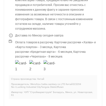
комплектацию товара, предварительно не уведомляя
продавцов и потребителей. Просим вас отнестись с
пониманием к данному факту и заранее приносим
извинения за возможные неточности в описании и
фотографиях товара. В связи с постоянным изменением
остатков на складе, наличие товара уточняйте у
сотрудников магазина.
Доставка по Минску сегодня-завтра
Оплата товаров в рассрочку. Карточки рассрочки «Халва» и
«Карта покупок» - 3 месяца, Карточка
рассрочки «Кредитная карта» - 6 месяцев, Карточка
рассрочки «Черепаха» - 8 месяцев.
Страна производства: Китай
Производитель: Wenzhou haiba sanitary co.LTD Китай323204
No.I.Luofeng Industrial CityTangxia DistrictRuian
Импортер: ЧУП "Строймаркетгрупп" Беларусь, Минск, ул. Новаторская,
61