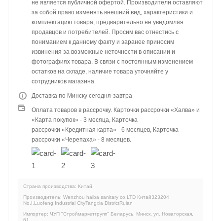
не является публичной офертой. Производители оставляют
за собой право изменять внешний вид, характеристики и
комплектацию товара, предварительно не уведомляя
продавцов и потребителей. Просим вас отнестись с
пониманием к данному факту и заранее приносим
извинения за возможные неточности в описании и
фотографиях товара. В связи с постоянным изменением
остатков на складе, наличие товара уточняйте у
сотрудников магазина.
Доставка по Минску сегодня-завтра
Оплата товаров в рассрочку. Карточки рассрочки «Халва» и
«Карта покупок» - 3 месяца, Карточка
рассрочки «Кредитная карта» - 6 месяцев, Карточка
рассрочки «Черепаха» - 8 месяцев.
Страна производства: Китай
Производитель: Wenzhou haiba sanitary co.LTD Китай323204
No.I.Luofeng Industrial CityTangxia DistrictRuian
Импортер: ЧУП "Строймаркетгрупп" Беларусь, Минск, ул. Новаторская,
61