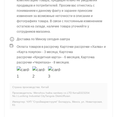
комплектацию товара, предварительно не уведомляя
продавцов и потребителей. Просим вас отнестись с
пониманием к данному факту и заранее приносим
извинения за возможные неточности в описании и
фотографиях товара. В связи с постоянным изменением
остатков на складе, наличие товара уточняйте у
сотрудников магазина.
Доставка по Минску сегодня-завтра
Оплата товаров в рассрочку. Карточки рассрочки «Халва» и
«Карта покупок» - 3 месяца, Карточка
рассрочки «Кредитная карта» - 6 месяцев, Карточка
рассрочки «Черепаха» - 8 месяцев.
Страна производства: Китай
Производитель: Wenzhou haiba sanitary co.LTD Китай323204
No.I.Luofeng Industrial CityTangxia DistrictRuian
Импортер: ЧУП "Строймаркетгрупп" Беларусь, Минск, ул. Новаторская,
61