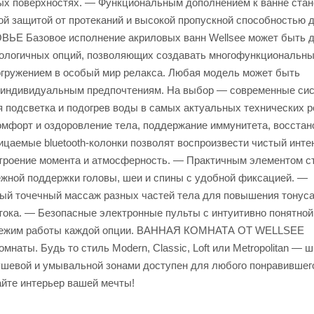
ных поверхностях. — Функциональным дополнением к ванне стан
ной защитой от протеканий и высокой пропускной способностью 
Е Базовое исполнение акриловых ванн Wellsee может быть 
ологичных опций, позволяющих создавать многофункциональны
огружением в особый мир релакса. Любая модель может быть
 индивидуальным предпочтениям. На выбор — современные си
ая подсветка и подогрев воды в самых актуальных технических 
мфорт и оздоровление тела, поддержание иммунитета, восстан
цаемые bluetooth-колонки позволят воспроизвести чистый инт
строение момента и атмосферность. — Практичным элементом с
ежной поддержки головы, шеи и спины с удобной фиксацией. —
ный точечный массаж разных частей тела для повышения тонус
ока. — Безопасные электронные пульты с интуитивно понятной
й режим работы каждой опции. ВАННАЯ КОМНАТА ОТ WELLSEE
наты. Будь то стиль Modern, Classic, Loft или Metropolitan — 
душевой и умывальной зонами доступен для любого понравившег
айте интерьер вашей мечты!