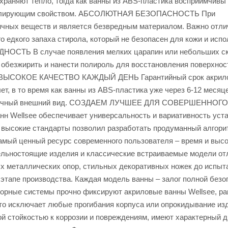
храняют тепло, тогда как ванны из ABS-пластика восприимчивы 
оизолирующим свойством. АБСОЛЮТНАЯ БЕЗОПАСНОСТЬ При
сичных веществ и является безвредным материалом. Важно отли
о едкого запаха стирола, который не безопасен для кожи и исп
НОСТЬ В случае появления мелких царапин или небольших с
 обезжирить и нанести полироль для восстановления поверхнос
жат. ВЫСОКОЕ КАЧЕСТВО КАЖДЫЙ ДЕНЬ Гарантийный срок акрил
ет, в то время как ванны из ABS-пластика уже через 6-12 месяц
эстетичный внешний вид. СОЗДАЕМ ЛУЧШЕЕ ДЛЯ СОВЕРШЕННОГО
н Wellsee обеспечивает универсальность и вариативность уст
 высокие стандарты позволил разработать продуманный алгори
амый ценный ресурс современного пользователя – время и выс
ельностоящие изделия и классические встраиваемые модели о
ых металлических опор, стильных декоративных ножек до испы
этапе производства. Каждая модель ванны – залог полной безо
порные системы прочно фиксируют акриловые ванны Wellsee, р
 что исключает любые прогибания корпуса или опрокидывание из
й стойкостью к коррозии и повреждениям, имеют характерный 