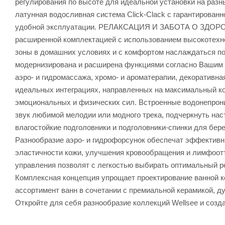
регулирования по высоте для идеальной установки на раз
латунная водосливная система Click-Clack с гарантирован
удобной эксплуатации. РЕЛАКСАЦИЯ И ЗАБОТА О ЗДОРОВЬ
расширенной комплектацией с использованием высокотехн
зоны в домашних условиях и с комфортом наслаждаться п
модернизирована и расширена функциями согласно Вашим
аэро- и гидромассажа, хромо- и ароматерапии, декоративн
идеальных интеграциях, направленных на максимальный ко
эмоциональных и физических сил. Встроенные водонепрони
звук любимой мелодии или модного трека, подчеркнуть на
влагостойкие подголовники и подголовники-спинки для бер
Разнообразие аэро- и гидрофорсунок обеспечат эффектив
эластичности кожи, улучшения кровообращения и лимфоотт
управления позволят с легкостью выбирать оптимальны
Комплексная концепция упрощает проектирование ванной ком
ассортимент ванн в сочетании с премиальной керамикой, 
Откройте для себя разнообразие коллекций Wellsee и созд