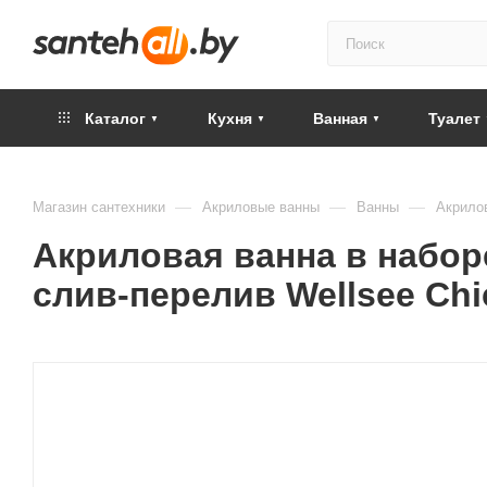
Каталог
Кухня
Ванная
Туалет
—
—
—
Магазин сантехники
Акриловые ванны
Ванны
Акрилов
Акриловая ванна в наборе
слив-перелив Wellsee Chic