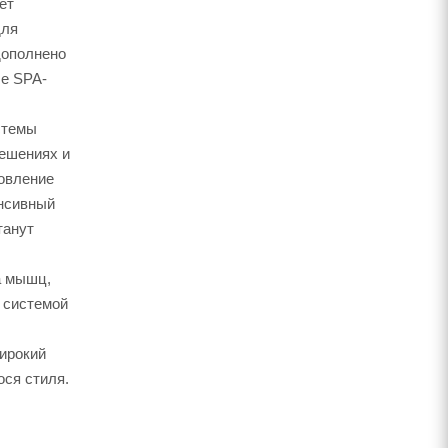
ет
для
дополнено
е SPA-
стемы
решениях и
овление
енсивный
танут
а мышц,
 системой
широкий
ося стиля.