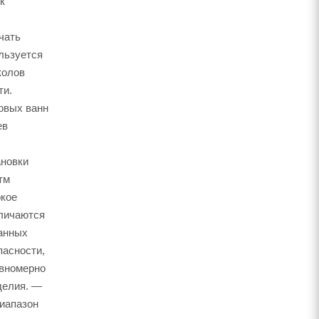
к
чать
ользуется
колов
ти.
овых ванн
ев
ановки
тм
окое
тличаются
танных
пасности,
авномерно
делия. —
диапазон