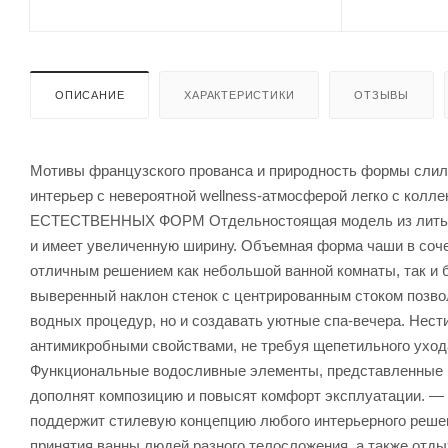
ОПИСАНИЕ
ХАРАКТЕРИСТИКИ
ОТЗЫВЫ
Мотивы французского прованса и природность формы слили
интерьер с невероятной wellness-атмосферой легко с к
ЕСТЕСТВЕННЫХ ФОРМ Отдельностоящая модель из литьевог
и имеет увеличенную ширину. Объемная форма чаши в соче
отличным решением как небольшой ванной комнаты, так и 
выверенный наклон стенок с центрированным стоком позво
водных процедур, но и создавать уютные спа-вечера. Нест
антимикробными свойствами, не требуя щепетильного уход
Функциональные водосливные элементы, представленные в
дополнят композицию и повысят комфорт эксплуатации. —
поддержит стилевую концепцию любого интерьерного реше
принятия ванны людей разного телосложения, а также отды