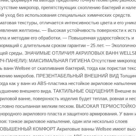
сутствие микропор, препятствующих скоплению бактерий и нале
ий уход без использования специальных химических средств.
матовая текстуры, отличается интенсивностью цвета и его уник
оявления желтизны. — Высокая устойчивость поверхности к ист
ила и методам его обработки. — Повышенная ударостойкость и
формаций с длительным сроком гарантии – 25 лет. — Экологично
ружающей среды. ЗНАЧИМЫЕ ОТЛИЧИЯ АКРИЛОВЫХ ВАНН WELLS
-ПАНЕЛИ): МАКСИМАЛЬНАЯ ГИГИЕНА Отсутствие микропор
ванн Wellsee от скапливания бактерий, тогда как пористая тек
змножению микробов. ПРЕЗЕНТАБЕЛЬНЫЙ ВНЕШНИЙ ВИД Толщин
тогда как у ванн из ABS-пластика нестойкое акриловое напылени
у ухудшению внешнего вида. ТАКТИЛЬНЫЕ ОЩУЩЕНИЯ Внешне ва
криловой ванне, поверхность изделия будет теплая, ровная и не
вой, словно посыпанная мелким песком. ВЫСОКАЯ ТЕРМОСТОЙК
днородного акрилового пласта и защитного армирования. У ванн 
лоя: тонкое акриловое напыление, один или несколько слоев
ие. ПОВЫШЕННЫЙ КОМФОРТ Акриловые ванны Wellsee имеют выс