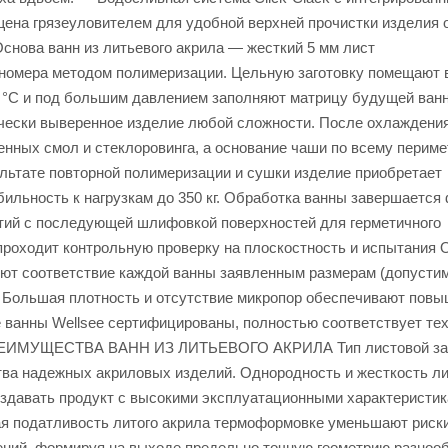
ена грязеуловителем для удобной верхней прочистки изделия 
ва ванн из литьевого акрила — жесткий 5 мм лист
номера методом полимеризации. Цельную заготовку помещают 
0 °С и под большим давлением заполняют матрицу будущей ванн
рически выверенное изделие любой сложности. После охлаждени
нных смол и стеклоровинга, а основание чаши по всему периме
ультате повторной полимеризации и сушки изделие приобретает
ильность к нагрузкам до 350 кг. Обработка ванны завершается
рстий с последующей шлифовкой поверхностей для герметичного
роходит контрольную проверку на плоскостность и испытания 
уют соответствие каждой ванны заявленным размерам (допусти
 — Большая плотность и отсутствие микропор обеспечивают пов
е ванны Wellsee сертифицированы, полностью соответствует те
ПРЕИМУЩЕСТВА ВАНН ИЗ ЛИТЬЕВОГО АКРИЛА Тип листовой заг
ва надежных акриловых изделий. Однородность и жесткость ли
здавать продукт с высокими эксплуатационными характеристик
я податливость литого акрила термоформовке уменьшают риск
ений, формируя на выходе предельно точную геометрию разноо