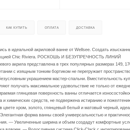
КАК КУПИТЬ
ОПЛАТА
ДОСТАВКА
сь в идеальной акриловой ванне от Wellsee. Создать изысканн
оллекцией Chic Riviera. РОСКОШЬ И БЕЗУПРЕЧНОСТЬ ЛИНИЙ
о акрила представлена в трех популярных размерах 149, 170
тании с изящным тонким бортиком не перегружает пространство
безусловным украшением мастер-спальни. Вместительность куп
ляют получать максимальное удовольствие не только от ежедн
ираемая глянцевая поверхность ванны отличается износостойко
а и химических средств, не подвержена истиранию и пожелтени
 цвете хром, золото, глянцевый белый и матовый черный, иде
 Элегантная форма ванны своей универсальностью и практично
ния. — Увеличенные ширина и объем создадут комфортные усл
ха вдвоем. — Водосливная система Click-Clack с интегрирован