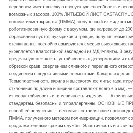
переливом имеет высокую пропускную способность и оснащ
возможных засоров. 100% ЛИТЬЕВОЙ ЛИСТ CASTACRYL Осно
полиметилметакрилата (ПММА), полученный из жидкого мо
роботизированную форму с вакуумом, где нагревают до 20
образования пустот, пузырьков и трещин, получая геомет
стенки ванны послойно армируются смесью высококачестве
укрепляется влагостойкой закладной из МДФ-плиты. В рез
предельную жесткость, устойчивость к деформациям и стаб
обрезкой краев, сверлением сливного и переливного отве
соединения с водосливными элементами. Каждое изделие п
Термопластичность акрила и высокоточное литьe гарантир
отклонения по длине и ширине составляют всего ± 5 мм).
износоустойчивость и гигиеничность изделия. — Акриловы
стандартам, безопасны и гипоаллергенны. ОСНОВНЫЕ 
способ её получения — весомые составляющие производст
ПММА, полученного методом полимеризации, позволяют со
продолжительным сроком службы. Эластичность и отлична
нарушений усадки листа и образования внутренних напряж