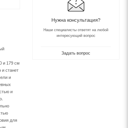
Нужна консультация?
Наши специалисты ответят на любой
интересующий вопрос
ый
Задать вопрос
 и 179 см
 и станет
ели и
евных
стью и
ю.
ально
стью
овия для
ным