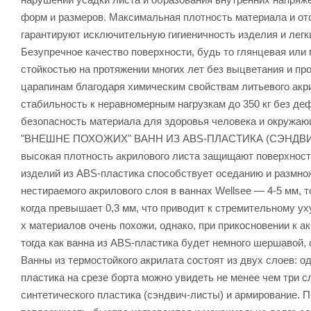
форм и размеров. Максимальная плотность материала и от
гарантируют исключительную гигиеничность изделия и легк
Безупречное качество поверхности, будь то глянцевая или 
стойкостью на протяжении многих лет без выцветания и пр
царапинам благодаря химическим свойствам литьевого акр
стабильность к неравномерным нагрузкам до 350 кг без де
безопасность материала для здоровья человека и ок
"ВНЕШНЕ ПОХОЖИХ" ВАНН ИЗ ABS-ПЛАСТИКА (СЭНДВИЧ
высокая плотность акрилового листа защищают поверхность 
изделий из ABS-пластика способствует оседанию и ра
нестираемого акрилового слоя в ваннах Wellsee — 4-5 мм, 
когда превышает 0,3 мм, что приводит к стремительном
х материалов очень похожи, однако, при прикосновении к а
тогда как ванна из ABS-пластика будет немного шерша
Ванны из термостойкого акрилата состоят из двух слоев: о
пластика на срезе борта можно увидеть не менее чем три с
синтетического пластика (сэндвич-листы) и армирован