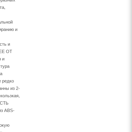
та,
альной
иранию и
сть и
EE ОТ
 и
стура
а
е редко
нны из 2-
скользкая,
ОСТЬ
из ABS-
окую