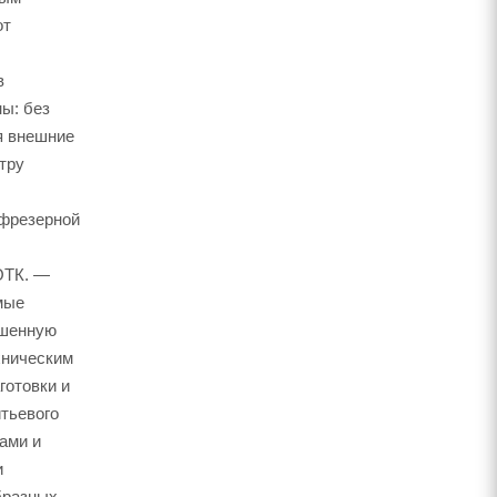
от
в
ы: без
я внешние
тру
 фрезерной
ОТК. —
мые
ышенную
хническим
отовки и
тьевого
ами и
и
бразных