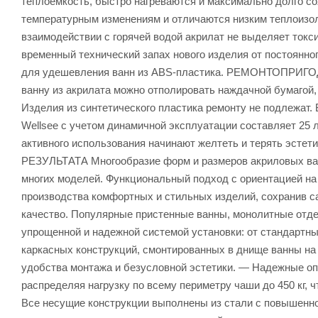
теплоемкость, быстро нагреваются и максимально долго со
температурным изменениям и отличаются низким тепл
взаимодействии с горячей водой акрилат не выделяет ток
временный технический запах нового изделия от постоянног
для удешевления ванн из ABS-пластика. РЕМОНТОПРИГОД
ванну из акрилата можно отполировать наждачной бумагой,
Изделия из синтетического пластика ремонту не подле
Wellsee с учетом динамичной эксплуатации составляет 25 л
активного использования начинают желтеть и терять 
РЕЗУЛЬТАТА Многообразие форм и размеров акриловых ван
многих моделей. Функциональный подход с ориентацией на
производства комфортных и стильных изделий, сохранив с
качество. Популярные пристенные ванны, монолитные отд
упрощенной и надежной системой установки: от стандартн
каркасных конструкций, смонтированных в днище ванны на 
удобства монтажа и безусловной эстетики. — Надежные о
распределяя нагрузку по всему периметру чаши до 450 кг,
Все несущие конструкции выполнены из стали с повышенно