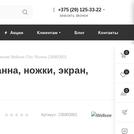
+375 (29) 125-33-22
ЗАКАЗАТЬ ЗВОНОК
Акции
Клиентам
Блог
Контакты
0
елив Wellsee Chic Riviera 236803001
нна, ножки, экран,
0
0
Артикул:
236803001