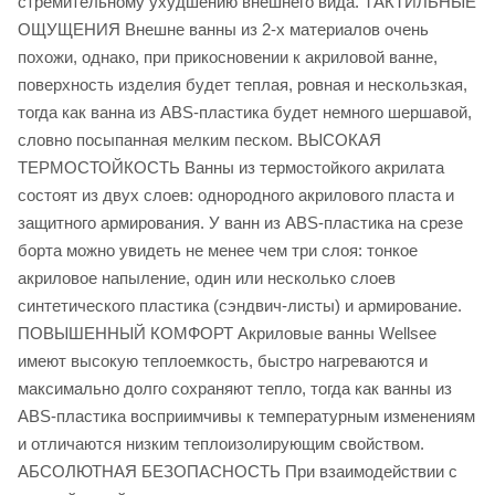
стремительному ухудшению внешнего вида. ТАКТИЛЬНЫЕ
ОЩУЩЕНИЯ Внешне ванны из 2-х материалов очень
похожи, однако, при прикосновении к акриловой ванне,
поверхность изделия будет теплая, ровная и нескользкая,
тогда как ванна из ABS-пластика будет немного шершавой,
словно посыпанная мелким песком. ВЫСОКАЯ
ТЕРМОСТОЙКОСТЬ Ванны из термостойкого акрилата
состоят из двух слоев: однородного акрилового пласта и
защитного армирования. У ванн из ABS-пластика на срезе
борта можно увидеть не менее чем три слоя: тонкое
акриловое напыление, один или несколько слоев
синтетического пластика (сэндвич-листы) и армирование.
ПОВЫШЕННЫЙ КОМФОРТ Акриловые ванны Wellsee
имеют высокую теплоемкость, быстро нагреваются и
максимально долго сохраняют тепло, тогда как ванны из
ABS-пластика восприимчивы к температурным изменениям
и отличаются низким теплоизолирующим свойством.
АБСОЛЮТНАЯ БЕЗОПАСНОСТЬ При взаимодействии с