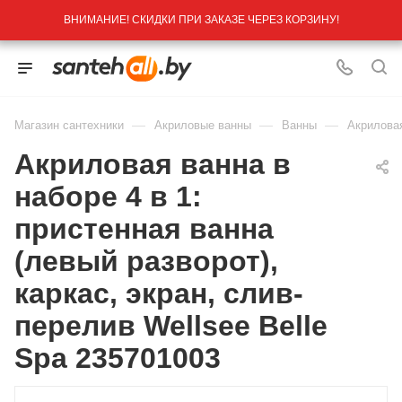
ВНИМАНИЕ! СКИДКИ ПРИ ЗАКАЗЕ ЧЕРЕЗ КОРЗИНУ!
—
—
—
Магазин сантехники
Акриловые ванны
Ванны
Акриловая
Акриловая ванна в
наборе 4 в 1:
пристенная ванна
(левый разворот),
каркас, экран, слив-
перелив Wellsee Belle
Spa 235701003