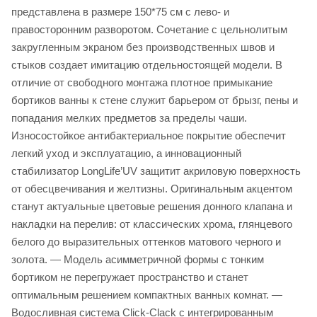
представлена в размере 150*75 см с лево- и
правосторонним разворотом. Сочетание с цельнолитым
закругленным экраном без производственных швов и
стыков создает имитацию отдельностоящей модели. В
отличие от свободного монтажа плотное примыкание
бортиков ванны к стене служит барьером от брызг, пены и
попадания мелких предметов за пределы чаши.
Износостойкое антибактериальное покрытие обеспечит
легкий уход и эксплуатацию, а инновационный
стабилизатор LongLife’UV защитит акриловую поверхность
от обесцвечивания и желтизны. Оригинальным акцентом
станут актуальные цветовые решения донного клапана и
накладки на перелив: от классических хрома, глянцевого
белого до выразительных оттенков матового черного и
золота. — Модель асимметричной формы с тонким
бортиком не перегружает пространство и станет
оптимальным решением компактных ванных комнат. —
Водосливная система Click-Clack с интегрированным