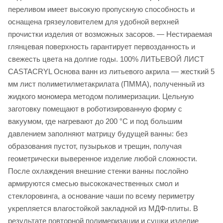
переливом имеет высокую пропускную способность и
оснащена грязеуловителем для удобной верхней
прочистки изделия от возможных засоров. — Нестираемая
глянцевая поверхность гарантирует первозданность и
свежесть цвета на долгие годы. 100% ЛИТЬЕВОЙ ЛИСТ
CASTACRYL Основа ванн из литьевого акрила — жесткий 5
мм лист полиметилметакрилата (ПММА), полученный из
жидкого мономера методом полимеризации. Цельную
заготовку помещают в роботизированную форму с
вакуумом, где нагревают до 200 °С и под большим
давлением заполняют матрицу будущей ванны: без
образования пустот, пузырьков и трещин, получая
геометрически выверенное изделие любой сложности.
После охлаждения внешние стенки ванны послойно
армируются смесью высококачественных смол и
стеклоровинга, а основание чаши по всему периметру
укрепляется влагостойкой закладной из МДФ-плиты. В
результате повторной полимеризации и сушки изделие