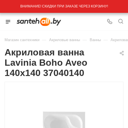
ВНИМАНИЕ! СКИДКИ ПРИ ЗАКАЗЕ ЧЕРЕЗ КОРЗИНУ!
—
—
—
Магазин сантехники
Акриловые ванны
Ванны
Акриловая
Акриловая ванна
Lavinia Boho Aveo
140х140 37040140