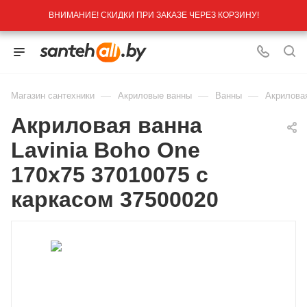
ВНИМАНИЕ! СКИДКИ ПРИ ЗАКАЗЕ ЧЕРЕЗ КОРЗИНУ!
—
—
—
Магазин сантехники
Акриловые ванны
Ванны
Акриловая
Акриловая ванна
Lavinia Boho One
170x75 37010075 с
каркасом 37500020