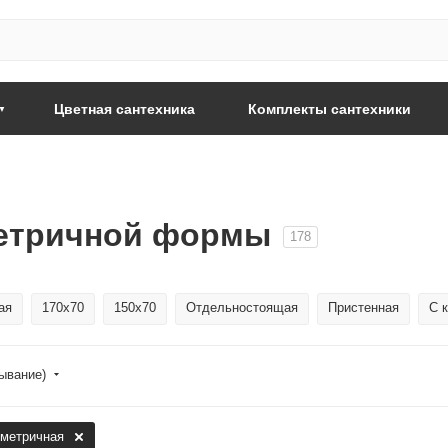
Цветная сантехника
Комплекты сантехники
етричной формы
178
ая
170x70
150x70
Отдельностоящая
Пристенная
С 
бывание)
метричная