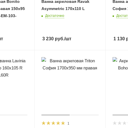
ая Bonito
Ванна акриловая Ravak
Ванна а
равая 150х95
Asymmetric 170x110 L
София 
-EM-103-
Достаточно
Достат
шт
3 230
руб.
/шт
1 130
р
1