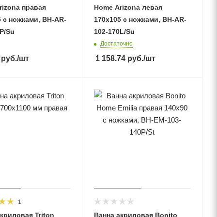
rizona правая
Home Arizona левая
 с ножками, BH-AR-
170х105 с ножками, BH-AR-
P/Su
102-170L/Su
Достаточно
руб.
/шт
1 158.74
руб.
/шт
1
криловая Triton
Ванна акриловая Bonito