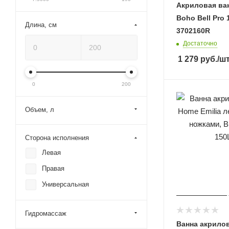
Wellsee
Акриловая ван
Boho Bell Pro 
Венто СПА
Длина, см
3702160R
Достаточно
1 279
руб.
/ш
0
200
Объем, л
Сторона исполнения
Левая
Правая
Универсальная
Гидромассаж
Ванна акрилов