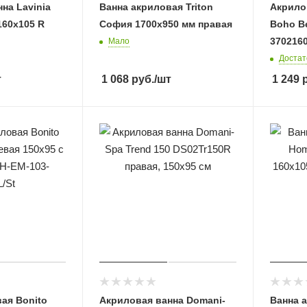
на Lavinia
Ванна акриловая Triton
Акрилов
160x105 R
София 1700х950 мм правая
Boho Be
370216
Мало
Достат
т
1 068
руб.
/шт
1 249
р
ая Bonito
Акриловая ванна Domani-
Ванна 