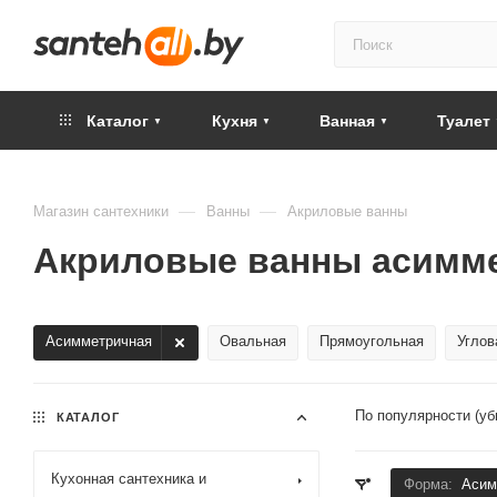
Каталог
Кухня
Ванная
Туалет
—
—
Магазин сантехники
Ванны
Акриловые ванны
Акриловые ванны асимм
Асимметричная
Овальная
Прямоугольная
Углов
По популярности (у
КАТАЛОГ
Кухонная сантехника и
Форма:
Асим