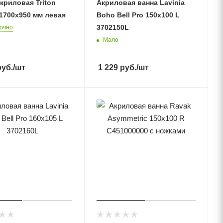
криловая Triton
Акриловая ванна Lavinia
1700х950 мм левая
Boho Bell Pro 150x100 L
3702150L
очно
Мало
уб.
/шт
1 229
руб.
/шт