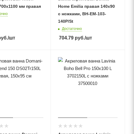
700х1100 мм правая
Home Emilia правая 140х90
с ножками, BH-EM-103-
очно
140P/St
Достаточно
уб.
/шт
704.79
руб.
/шт