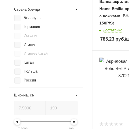
Ванна акрилов
LAVINIA BOHO
Home Emilia п
Страна бренда
Polimat
с ножками, BH
Беларусь
150P/St
Poolspa
Германия
Достаточно
RAVAK
Испания
785.23
руб.
/
Relisan
Италия
RIHO
Италия/Китай
Roca
Китай
Roxen
Польша
SANCOS
Россия
Timo
Словения
Triton
Ширина, см
Франция
VagnerPlast
Чехия
VAYER
Швейцария
Vincea
7.5000
190