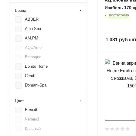
Изабель 170 п
Бренд
Достаточно
ABBER
Alba Spa
AM.PM
1 081
руб.
/ш
AQUAme
Belbagno
Bonito Home
Cerutti
Domani-Spa
Excellent
Цвет
Gemy
Белый
Ideal Standard
Черный
Jacob Delafon
Красный
Kolpa-San