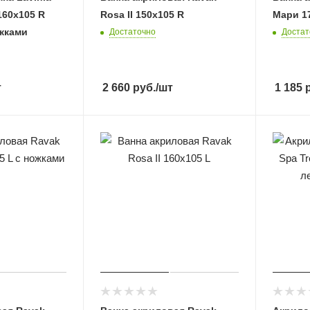
160x105 R
Rosa II 150x105 R
Мари 1
ожками
Достаточно
Достат
т
2 660
руб.
/шт
1 185
р