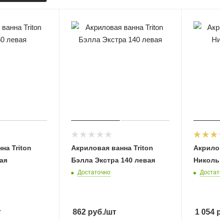
на Triton
Акриловая ванна Triton
Акрилов
ая
Бэлла Экстра 140 левая
Николь
Достаточно
Достат
т
862
руб.
/шт
1 054
р