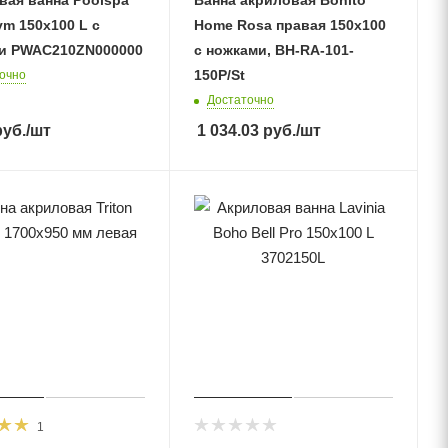
ym 150x100 L с
Home Rosa правая 150х100
и PWAC210ZN000000
с ножками, BH-RA-101-
150P/St
очно
Достаточно
уб.
/шт
1 034.03
руб.
/шт
1