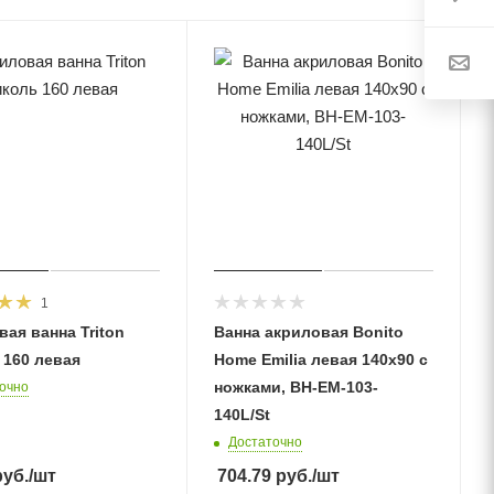
1
ая ванна Triton
Ванна акриловая Bonito
 160 левая
Home Emilia левая 140х90 с
ножками, BH-EM-103-
очно
140L/St
Достаточно
уб.
/шт
704.79
руб.
/шт