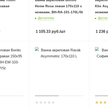
равая
Home Rosa левая 170х110 с
Klio As
ножками, BH-RA-101-170L/St
ножкам
Достаточно
Достат
т
1 105.33
руб.
/шт
1 236
р