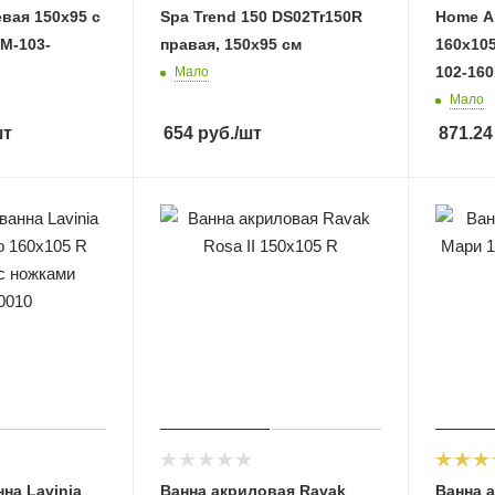
евая 150х95 с
Spa Trend 150 DS02Tr150R
Home A
M-103-
правая, 150x95 см
160х105
102-160
Мало
Мало
шт
654
руб.
/шт
871.24
на Lavinia
Ванна акриловая Ravak
Ванна а