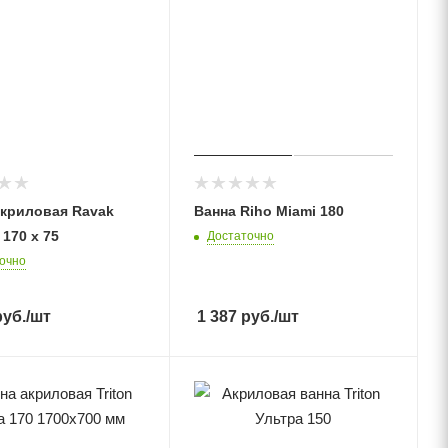
акриловая Ravak
Ванна Riho Miami 180
170 x 75
Достаточно
очно
уб.
/шт
1 387
руб.
/шт