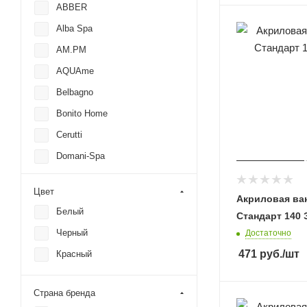
ABBER
Alba Spa
AM.PM
AQUAme
Belbagno
Bonito Home
Cerutti
Domani-Spa
Excellent
Цвет
Акриловая ван
Gemy
Белый
Стандарт 140 
Ideal Standard
Черный
Достаточно
Jacob Delafon
471
руб.
/шт
Красный
Kolpa-San
LAVINIA BOHO
Страна бренда
Polimat