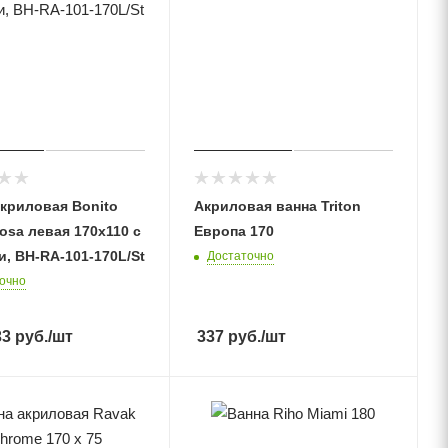
акриловая Bonito
Акриловая ванна Triton
osa левая 170х110 с
Европа 170
, BH-RA-101-170L/St
Достаточно
очно
33
руб.
/шт
337
руб.
/шт