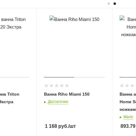
на Triton
Ванна Riho Miami 150
Ванна 
Экстра
Home Se
Достаточно
ножками
Мало
1 168
руб.
/шт
893.79