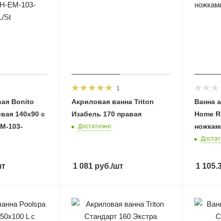
1
ая Bonito
Акриловая ванна Triton
Ванна 
евая 140х90 с
Изабель 170 правая
Home R
M-103-
ножками
Достаточно
Достат
шт
1 081
руб.
/шт
1 105.