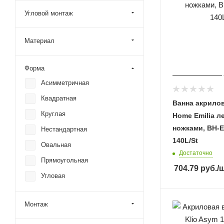
Угловой монтаж
Материал
Форма
Асимметричная
Квадратная
Ванна акрилов
Круглая
Home Emilia л
ножками, BH-E
Нестандартная
140L/St
Овальная
Достаточно
Прямоугольная
704.79
руб.
/
Угловая
Монтаж