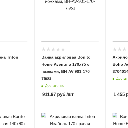
на Triton
Ванна акриловая Bonito
Акрилов
Home Aventura 170х75 с
Boho A
ножками, BH-AV-901-170-
370401
75/St
Достат
Достаточно
911.97
руб.
/шт
1 455
р