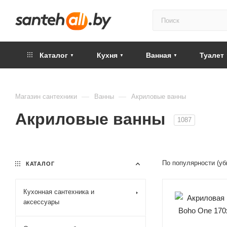
Каталог
Кухня
Ванная
Туалет
—
—
Магазин сантехники
Ванны
Акриловые ванны
Акриловые ванны
1087
По популярности (у
КАТАЛОГ
Кухонная сантехника и
аксессуары