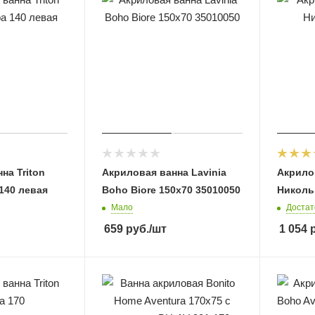
на Triton
Акриловая ванна Lavinia
Акрилов
140 левая
Boho Biore 150x70 35010050
Николь
Мало
Достат
659
руб.
/шт
1 054
р