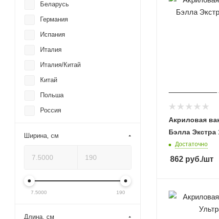
Беларусь
Poolspa
Германия
RAVAK
Испания
Relisan
Италия
RIHO
Италия/Китай
Roca
Китай
Roxen
Польша
SANCOS
Россия
Timo
Акриловая ван
Словения
Бэлла Экстра 
Triton
Ширина, см
Франция
Достаточно
VagnerPlast
Чехия
862
руб.
/шт
VAYER
Швейцария
Vincea
7.5000
190
Wellsee
Венто СПА
Длина, см