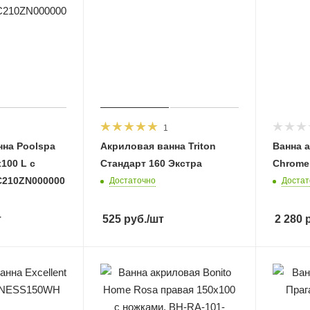
1
нна Poolspa
Акриловая ванна Triton
Ванна 
100 L с
Стандарт 160 Экстра
Chrome 
210ZN000000
Достаточно
Достат
т
525
руб.
/шт
2 280
р