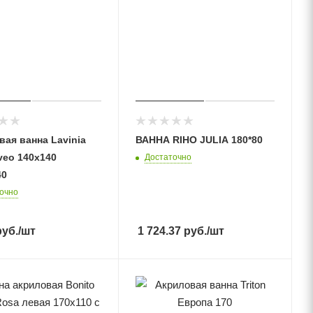
ая ванна Lavinia
ВАННА RIHO JULIA 180*80
veo 140х140
Достаточно
40
очно
уб.
/шт
1 724.37
руб.
/шт