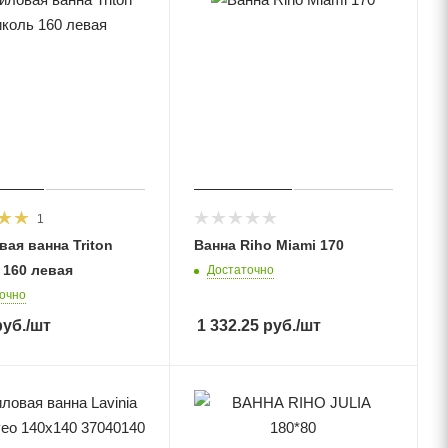
1
ая ванна Triton
Ванна Riho Miami 170
 160 левая
Достаточно
очно
уб.
/шт
1 332.25
руб.
/шт