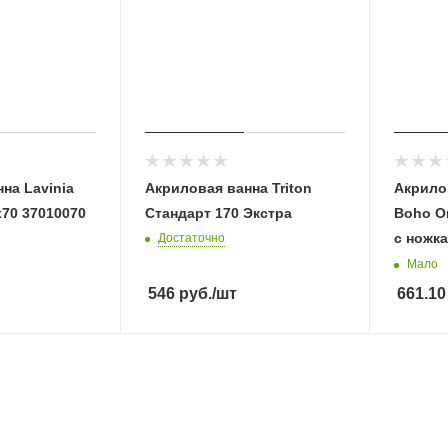
на Lavinia
Акриловая ванна Triton
Акрилов
70 37010070
Стандарт 170 Экстра
Boho O
с ножк
Достаточно
Мало
546
руб.
/шт
661.10