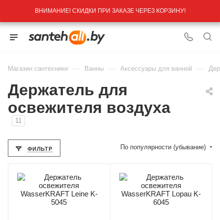
ВНИМАНИЕ! СКИДКИ ПРИ ЗАКАЗЕ ЧЕРЕЗ КОРЗИНУ!
—
—
—
Магазин сантехники
Ванны
Аксессуары для ванной
Дер
Держатель для
освежителя воздуха
11
По популярности (убывание)
ФИЛЬТР